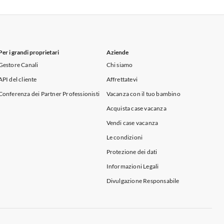
Appartamenti per Vacanze in Sicilia
Per i grandi proprietari
Aziende
Gestore Canali
Chi siamo
API del cliente
Affrettatevi
Conferenza dei Partner Professionisti
Vacanza con il tuo bambino
Acquista case vacanza
Vendi case vacanza
Le condizioni
Protezione dei dati
Informazioni Legali
Divulgazione Responsabile