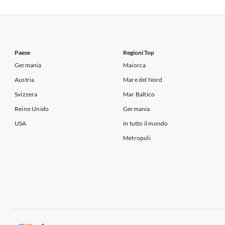
Appartamenti per Vacanze in Italia
Appartamenti
Appartamenti per Vacanze in Lago di Garda
Appartament
Paese
Regioni Top
Germania
Maiorca
Austria
Mare del Nord
Svizzera
Mar Baltico
Reino Unido
Germania
USA
in tutto il mondo
Metropoli