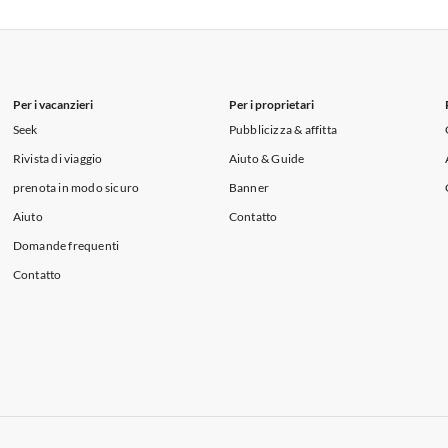
 per Vacanze in Liguria
Appartamenti per Vacanze in Lombardia
i per Vacanze in Lago di Como
Per i vacanzieri
Per i proprietari
Seek
Pubblicizza & affitta
Rivista di viaggio
Aiuto & Guide
prenota in modo sicuro
Banner
Aiuto
Contatto
Domande frequenti
Contatto