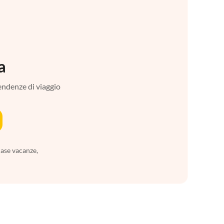
a
tendenze di viaggio
case vacanze,