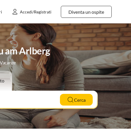
Diventa un ospite
ri
Accedi/Registrati
u am Arlberg
e Vacanze
to
Cerca