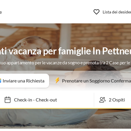
e
Lista dei deside
i vacanza per famiglie In Pettne
 tuo appartamento per le vacanze da sogno e prenota tra 2 Case per l
Inviare una Richiesta
Prenotare un Soggiorno Conferma
Check-in
-
Check-out