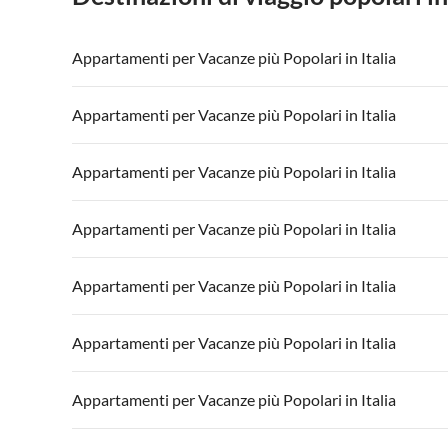
Appartamenti per Vacanze più Popolari in Italia
Appartamenti per Vacanze in Italia
Appartamenti
Appartamenti per Vacanze più Popolari in Italia
Appartamenti per Vacanze in Lago di Garda
Appartament
Appartamenti per Vacanze in Italia
Appartamenti
Appartamenti per Vacanze più Popolari in Italia
Appartamenti per Vacanze in Lago di Garda
Appartament
Appartamenti per Vacanze in Italia
Appartamenti
Appartamenti per Vacanze più Popolari in Italia
Appartamenti per Vacanze in Lago di Garda
Appartament
Appartamenti per Vacanze in Italia
Appartamenti
Appartamenti per Vacanze più Popolari in Italia
Appartamenti per Vacanze in Lago di Garda
Appartament
Appartamenti per Vacanze in Italia
Appartamenti
Appartamenti per Vacanze più Popolari in Italia
Appartamenti per Vacanze in Lago di Garda
Appartament
Appartamenti per Vacanze in Italia
Appartamenti
Appartamenti per Vacanze più Popolari in Italia
Appartamenti per Vacanze in Lago di Garda
Appartament