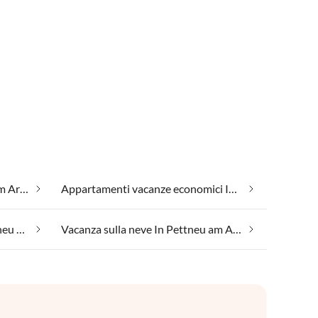
Alloggi per gruppi In Pettneu am Arlberg
Appartamenti vacanze economici In Pettneu am Arlberg
Vacanza con il tuo cane In Pettneu am Arlberg
Vacanza sulla neve In Pettneu am Arlberg