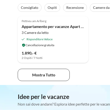
Consigliato
Ospiti
Recensione
Camere da 
Pettneu am Arlberg
Appartamento per vacanze Apart Sopherl 5-8 PAX
3 Camere da letto
Risponditore Veloce
Cancellazione gratuita
1.890,- €
2 Ospiti / 7 Notti
Mostra Tutto
Idee per le vacanze
Non sai dove andare? Esplora idee perfette per le vacan