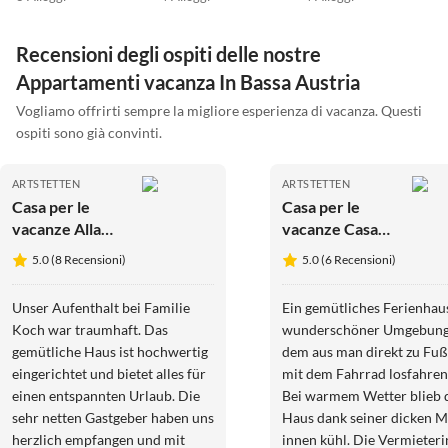
Recensioni degli ospiti delle nostre
Appartamenti vacanza In Bassa Austria
Vogliamo offrirti sempre la migliore esperienza di vacanza. Questi
ospiti sono già convinti.
ARTSTETTEN
ARTSTETTEN
Casa per le
Casa per le
vacanze Alla
vacanze Casa
vecchia fucina
vacanze
5.0 (8 Recensioni)
5.0 (6 Recensioni)
Goldegg
Unser Aufenthalt bei Familie
Ein gemütliches Ferienhaus
Koch war traumhaft. Das
wunderschöner Umgebung
gemütliche Haus ist hochwertig
dem aus man direkt zu Fuß
eingerichtet und bietet alles für
mit dem Fahrrad losfahren
einen entspannten Urlaub. Die
Bei warmem Wetter blieb 
sehr netten Gastgeber haben uns
Haus dank seiner dicken 
herzlich empfangen und mit
innen kühl. Die Vermieter