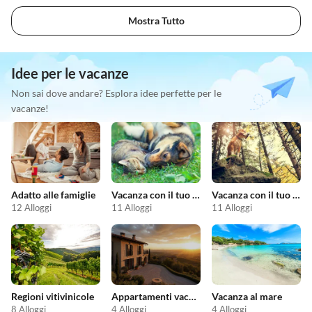
Mostra Tutto
Idee per le vacanze
Non sai dove andare? Esplora idee perfette per le
vacanze!
Adatto alle famiglie
Vacanza con il tuo animale domestico
Vacanza con il tuo cane
12 Alloggi
11 Alloggi
11 Alloggi
Regioni vitivinicole
Appartamenti vacanze economici
Vacanza al mare
8 Alloggi
4 Alloggi
4 Alloggi