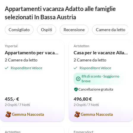
Appartamenti vacanza Adatto alle famiglie
selezionati In Bassa Austria
Consigliato
Ospiti
Recensione
Camere da letto
4.9
(9)
5.0
(8)
Yspertal
Artstetten
Appartamento per vacanze Bauernhof Waira
Casa per le vacanze Alla vecchia fucina
2 Camere da letto
2 Camere da letto
Risponditore Veloce
Risponditore Veloce
8% di sconto
·
Soggiorno
breve
Cancellazione gratuita
455,- €
496,80 €
2 Ospiti / 7 Notti
2 Ospiti / 7 Notti
Gemma Nascosta
Gemma Nascosta
5.0
(6)
5.0
(1)
Artstetten
Emmersdorf