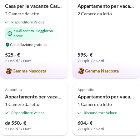
Casa per le vacanze Casa vacanze Goldegg
Appartamento per vacanze Villa Anna
2 Camere da letto
2 Camere da letto
Risponditore Veloce
5% di sconto
·
Soggiorno
breve
Cancellazione gratuita
525,- €
595,- €
2 Ospiti / 7 Notti
2 Ospiti / 7 Notti
Gemma Nascosta
Gemma Nascosta
Appuntito
Appuntito
Appartamento per vacanze Weindaxl - Familie Seitner
Appartamento per vacanze Kellerkatz' - Familie Seitner
1 Camere da letto
1 Camere da letto
Risponditore Veloce
Risponditore Veloce
da 550,- €
604,- €
2 Ospiti / 7 Notti
2 Ospiti / 7 Notti