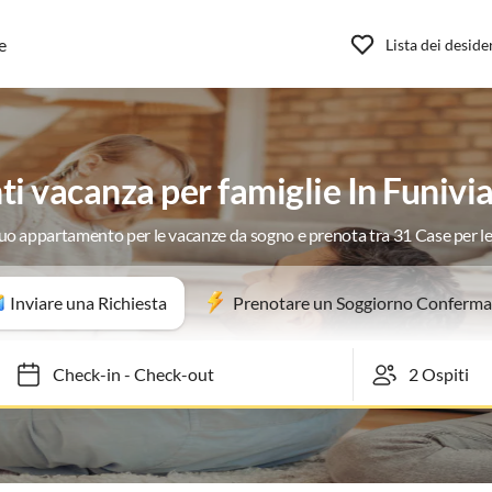
e
Lista dei deside
 vacanza per famiglie In Funivia
 tuo appartamento per le vacanze da sogno e prenota tra 31 Case per l
Inviare una Richiesta
Prenotare un Soggiorno Conferma
Check-in
-
Check-out