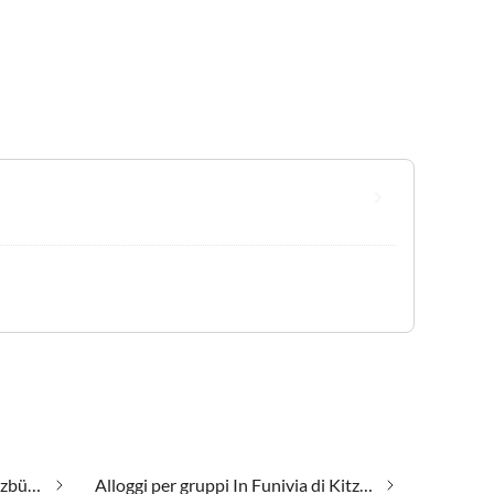
Alloggi di lusso In Funivia di Kitzbühel
Alloggi per gruppi In Funivia di Kitzbühel