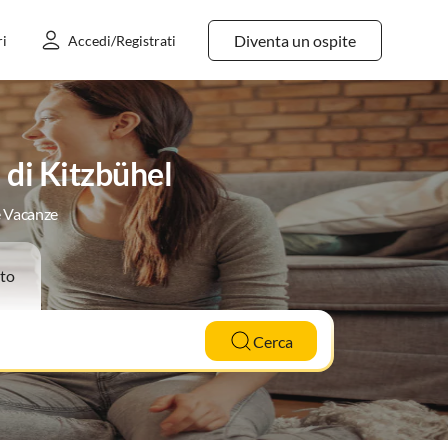
Diventa un ospite
ri
Accedi/Registrati
 di Kitzbühel
e Vacanze
to
Cerca