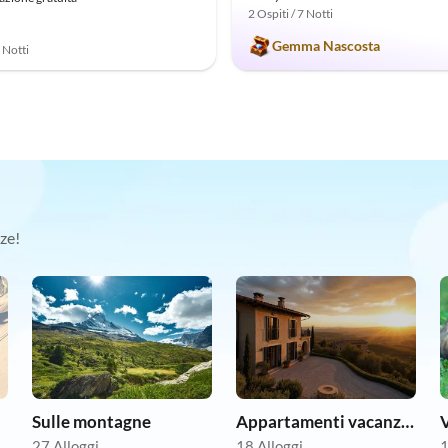
2 Ospiti / 7 Notti
Gemma Nascosta
7 Notti
ze!
Sulle montagne
Appartamenti vacanze economici
27 Alloggi
18 Alloggi
1