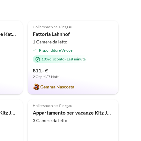
4.9
(13)
Hollersbach nel Pinzgau
Vacanze in fattoria
Casa per le vacanze Almhütte Katharina
Fattoria Lahnhof
1 Camere da letto
Risponditore Veloce
10% di sconto
·
Last minute
811,- €
2 Ospiti / 7 Notti
Gemma Nascosta
Hollersbach nel Pinzgau
Appartamento per vacanze Kitz Juwel Top 4
Appartamento per vacanze Kitz Juwel Top 2
3 Camere da letto