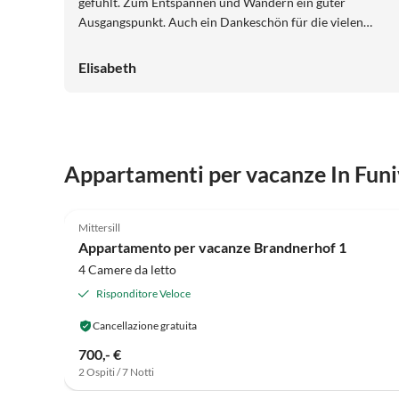
gefühlt. Zum Entspannen und Wandern ein guter
Ausgangspunkt. Auch ein Dankeschön für die vielen
Tipps die ihr uns gegeben habt, somit haben wir uns sehr
gut orientieren können und haben uns nicht mehr fremd
Elisabeth
gefühlt. Wir sind herzlich aufgenommen worden, als ob
wir uns schon lange kennen würden. Vielen Dank für die
schöne verbrachte Zeit bei euch. Wir können euch nur
wärmstens weiterempfehlen. Liebe Grüße Elisabeth und
Brigitte
Appartamenti per vacanze In Funiv
5.0
(7)
Mittersill
Vista montagna
Appartamento per vacanze Brandnerhof 1
4 Camere da letto
Risponditore Veloce
Cancellazione gratuita
700,- €
2 Ospiti / 7 Notti