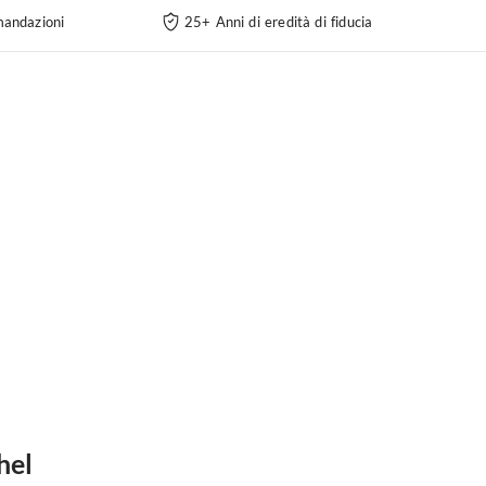
andazioni
25+ Anni di eredità di fiducia
hel