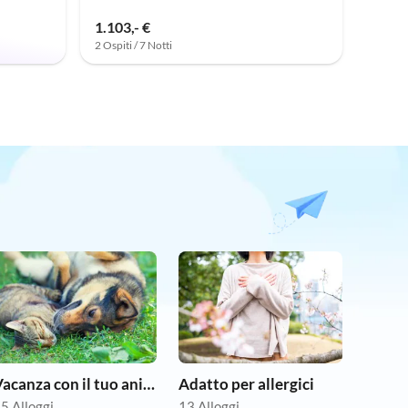
1.103,- €
2 Ospiti / 7 Notti
Vacanza con il tuo animale domestico
Adatto per allergici
5 Alloggi
13 Alloggi