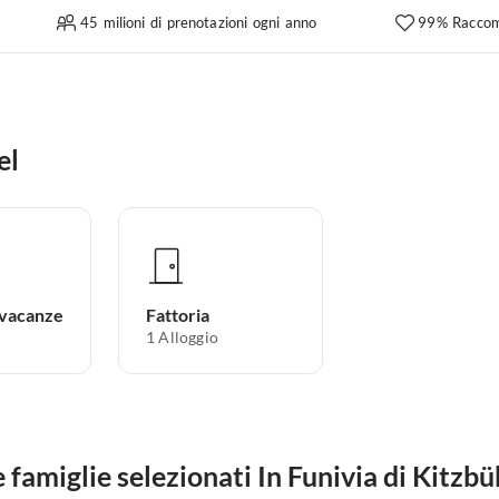
45 milioni di prenotazioni ogni anno
99% Raccom
el
 vacanze
Fattoria
1
Alloggio
famiglie selezionati In Funivia di Kitzbü