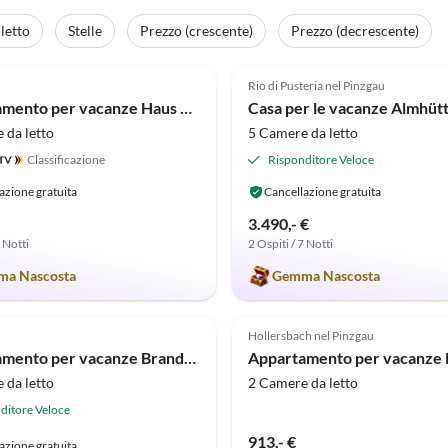
letto
Stelle
Prezzo (crescente)
Prezzo (decrescente)
(17)
4.8
(15)
Rio di Pusteria nel Pinzgau
Appartamento per vacanze Haus HofstÃ¶tter
 da letto
5 Camere da letto
Classificazione
Risponditore Veloce
azione gratuita
Cancellazione gratuita
3.490,- €
7 Notti
2 Ospiti / 7 Notti
a Nascosta
Gemma Nascosta
(3)
5.0
(1)
Hollersbach nel Pinzgau
Appartamento per vacanze Brandnerhof 3
 da letto
2 Camere da letto
ditore Veloce
913,- €
azione gratuita