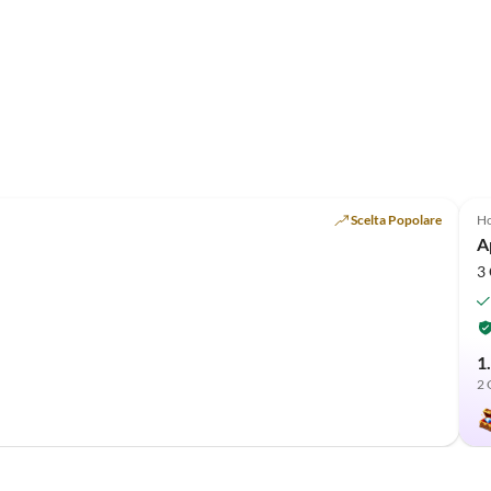
Marmelade – eine unglaublich liebe Geste, die unseren
Aufenthalt perfekt abgerundet hat. Rundum einfach
fantastisch! Wir kommen auf jeden Fall wieder und
können diese Unterkunft und Heidi als Gastgeberin von
Herzen weiterempfehlen. ⭐⭐⭐⭐⭐
Annuncio in
Alto
Scelta Popolare
Ho
A
3 
1
2 