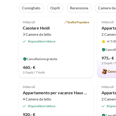
Consigliato
Ospiti
Recensione
Camere da 
Annuncio in
5.0
(30)
Alto
4.9
Mittersill
Scelta Popolare
Mittersill
Casolare Heidi
3 Camere da letto
2 Camere
Risponditore Veloce
4
/ 5
Cancell
975,- €
Cancellazione gratuita
2 Ospiti / 
460,- €
Gemm
2 Ospiti / 7 Notti
4.9
(4)
5.0
Mittersill
Mittersill
Appartamento per vacanze Haus Rohregger
4 Camere da letto
2 Camere
Risponditore Veloce
Rispon
920,- €
Cancell