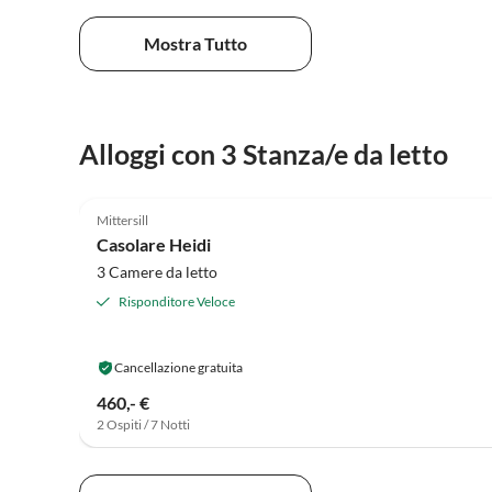
Mostra Tutto
Alloggi con 3 Stanza/e da letto
5.0
(30)
Mittersill
Casolare Heidi
3 Camere da letto
Risponditore Veloce
Cancellazione gratuita
460,- €
2 Ospiti / 7 Notti