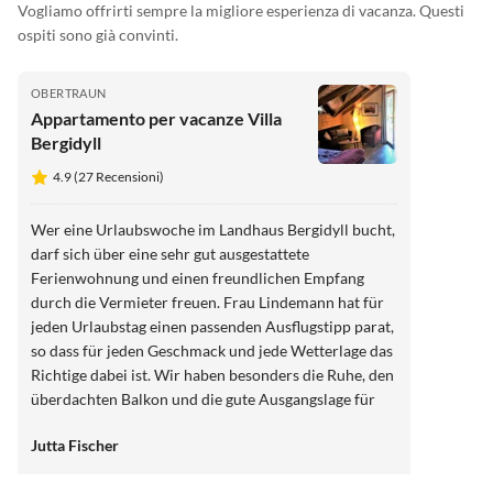
Vogliamo offrirti sempre la migliore esperienza di vacanza. Questi
ospiti sono già convinti.
OBERTRAUN
Appartamento per vacanze Villa
Bergidyll
4.9 (27 Recensioni)
Wer eine Urlaubswoche im Landhaus Bergidyll bucht,
darf sich über eine sehr gut ausgestattete
Ferienwohnung und einen freundlichen Empfang
durch die Vermieter freuen. Frau Lindemann hat für
jeden Urlaubstag einen passenden Ausflugstipp parat,
so dass für jeden Geschmack und jede Wetterlage das
Richtige dabei ist. Wir haben besonders die Ruhe, den
überdachten Balkon und die gute Ausgangslage für
vielfältige Ausflüge in die Region genossen. Wir
Jutta Fischer
würden die Unterkunft jeder Zeit wieder buchen.