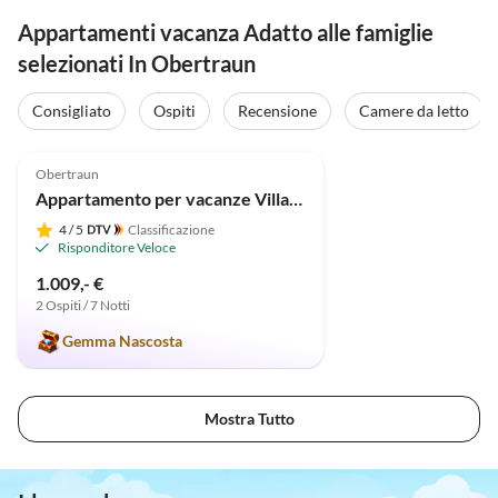
Appartamenti vacanza Adatto alle famiglie
selezionati In Obertraun
Consigliato
Ospiti
Recensione
Camere da letto
4.9
(27)
Obertraun
Appartamento per vacanze Villa Bergidyll
4
/ 5
Classificazione
Risponditore Veloce
1.009,- €
2 Ospiti / 7 Notti
Gemma Nascosta
Mostra Tutto