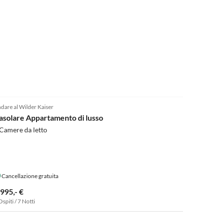
5.0
(3)
dare al Wilder Kaiser
asolare Appartamento di lusso
Camere da letto
Cancellazione gratuita
.995,- €
Ospiti / 7 Notti