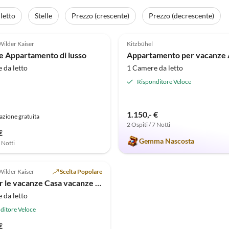
letto
Stelle
Prezzo (crescente)
Prezzo (decrescente)
(3)
5.0
(1)
Wilder Kaiser
Kitzbühel
e Appartamento di lusso
 da letto
1 Camere da letto
Risponditore Veloce
1.150,- €
azione gratuita
2 Ospiti / 7 Notti
€
Gemma Nascosta
7 Notti
Wilder Kaiser
Scelta Popolare
Casa per le vacanze Casa vacanze in legno presso l'agriturismo
 da letto
ditore Veloce
€