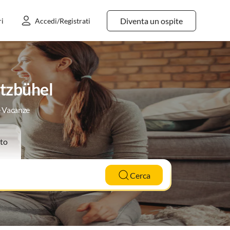
Diventa un ospite
ri
Accedi/Registrati
itzbühel
e Vacanze
to
Cerca