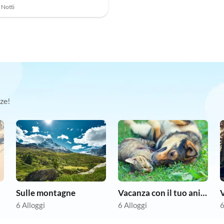
7 Notti
ze!
Sulle montagne
Vacanza con il tuo animale domestico
V
6 Alloggi
6 Alloggi
6