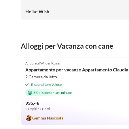
Heike Wish
Alloggi per Vacanza con cane
4.9
(29)
Andare al Wilder Kaiser
Appartamento per vacanze Appartamento Claudia
2 Camere da letto
Risponditore Veloce
8% di sconto
·
Last minute
935,- €
2 Ospiti / 7 Notti
Gemma Nascosta