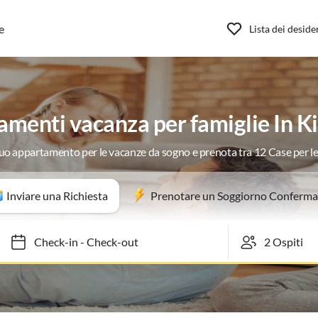
e
Lista dei deside
menti vacanza per famiglie In K
 tuo appartamento per le vacanze da sogno e prenota tra 12 Case per l
Inviare una Richiesta
Prenotare un Soggiorno Conferma
Check-in
-
Check-out