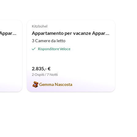
5.0
(1)
Kitzbühel
Appartamento per vacanze Appartamento Aschbach
Appartamento per vacanze Appartamento Streifblick
3 Camere da letto
Risponditore Veloce
2.835,- €
2 Ospiti / 7 Notti
Gemma Nascosta