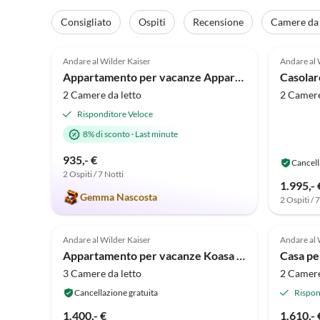
Consigliato
Ospiti
Recensione
Camere da 
4.9
(29)
5.0
Andare al Wilder Kaiser
Andare al 
Appartamento per vacanze Appartamento Claudia
Casolar
2 Camere da letto
2 Camere
Risponditore Veloce
8% di sconto
·
Last minute
935,- €
Cancell
2 Ospiti / 7 Notti
1.995,- 
Gemma Nascosta
2 Ospiti / 
Annuncio in
Alto
Andare al Wilder Kaiser
Andare al 
Appartamento per vacanze Koasa Chalet
3 Camere da letto
2 Camere
Cancellazione gratuita
Rispon
1.400,- €
1.610,- 