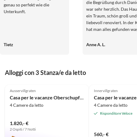
die Begrüßung durch Dani
genau so perfekt wie die
war sehr herzlich. Das Haus ist
Unterkunft.
ein Traum, schön groß und
liebevoll renoviert. In der
hat man alles gefunden was man
braucht, sogar Backutensil
waren vorhanden, es fehlte
Tietz
Anne A. L.
nichts. Der Blick vom Haus
das Dorf war immer wiede
traumhaft und idyllisch. G
unser Sohn liebte die Tiere
Alloggi con 3 Stanza/e da letto
dem Hof und durfte diese 
Annuncio in
4.9
(15)
Alto
5.0
(9)
Daniela füttern. Der kleine
Stauderlift (geeignet für
Ausservillgraten
Innervillgraten
Anfänger) befindet sich dir
Casa per le vacanze Oberschupferhof
Casa per le vacanze
im Dorf (ca. 2 Minuten Fah
4 Camere da letto
4 Camere da letto
und ist je nach Saison und
Risponditore Veloce
Schneeverhältnisse geöffn
1.820,- €
super günstig. In der
2 Ospiti / 7 Notti
unmittelbarer Umgebung g
560,- €
noch genug andere Skilifte