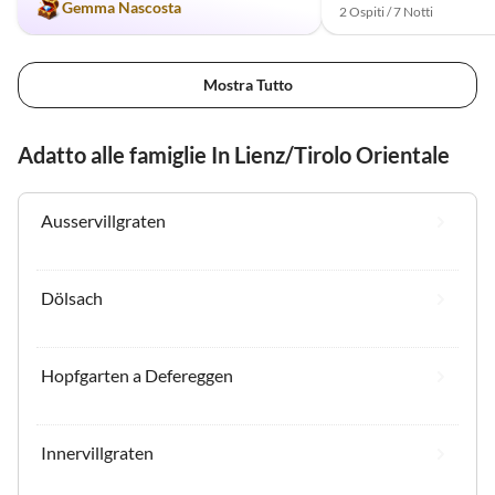
Gemma Nascosta
2 Ospiti / 7 Notti
können die Unterkunft
wärmstens empfehlen und
danken Daniela und ihre F
Mostra Tutto
für die tolle Zeit!
Adatto alle famiglie In Lienz/Tirolo Orientale
Ausservillgraten
Dölsach
Hopfgarten a Defereggen
Innervillgraten