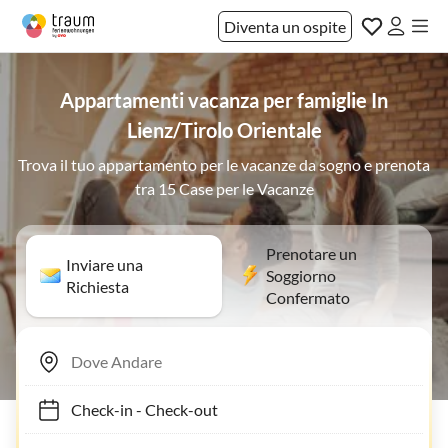
Diventa un ospite
Appartamenti vacanza per famiglie In
Lienz/Tirolo Orientale
Trova il tuo appartamento per le vacanze da sogno e prenota
tra 15 Case per le Vacanze
Prenotare un
Inviare una
Soggiorno
Richiesta
Confermato
Check-in
-
Check-out