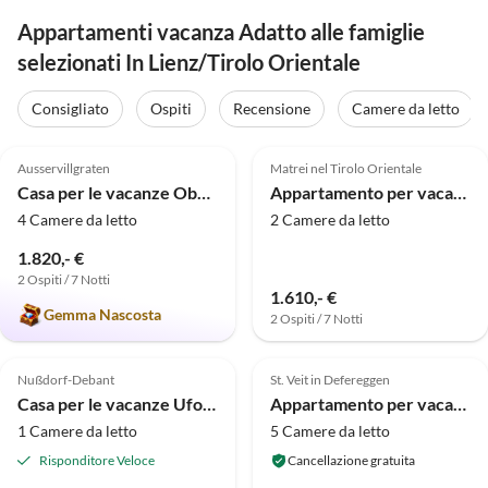
Appartamenti vacanza Adatto alle famiglie
selezionati In Lienz/Tirolo Orientale
Consigliato
Ospiti
Recensione
Camere da letto
Annuncio in
4.9
(15)
Alto
5.0
(9)
Ausservillgraten
Matrei nel Tirolo Orientale
Casa per le vacanze Oberschupferhof
Appartamento per vacanze Freiraum
4 Camere da letto
2 Camere da letto
1.820,- €
2 Ospiti / 7 Notti
1.610,- €
Gemma Nascosta
2 Ospiti / 7 Notti
Annuncio in
5.0
(8)
5.0
(4)
Alto
Nußdorf-Debant
St. Veit in Defereggen
Casa per le vacanze Ufogel
Appartamento per vacanze Casa di Riposo Even
1 Camere da letto
5 Camere da letto
Risponditore Veloce
Cancellazione gratuita