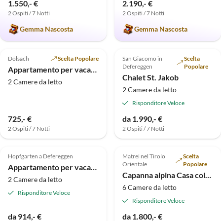
1.550,- €
2.190,- €
2 Ospiti / 7 Notti
2 Ospiti / 7 Notti
Gemma Nascosta
Gemma Nascosta
Annuncio in
5.0
(2)
Alto
Dölsach
Scelta Popolare
San Giacomo in
Scelta
Defereggen
Popolare
Appartamento per vacanze Panoramablick-Osttirol
Chalet St. Jakob
2 Camere da letto
2 Camere da letto
Risponditore Veloce
725,- €
da 1.990,- €
2 Ospiti / 7 Notti
2 Ospiti / 7 Notti
Hopfgarten a Defereggen
Matrei nel Tirolo
Scelta
Orientale
Popolare
Appartamento per vacanze Kleinitz, agriturismo biologico Plonerhof
Capanna alpina Casa colonica Mellitz
2 Camere da letto
6 Camere da letto
Risponditore Veloce
Risponditore Veloce
da 914,- €
da 1.800,- €