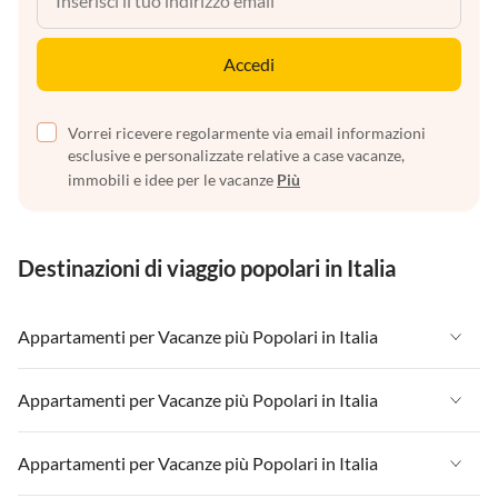
Accedi
Vorrei ricevere regolarmente via email informazioni
esclusive e personalizzate relative a case vacanze,
immobili e idee per le vacanze
Più
Destinazioni di viaggio popolari in Italia
Appartamenti per Vacanze più Popolari in Italia
Appartamenti per Vacanze in Italia
Appartamenti per Vacanze più Popolari in Italia
Appartamenti per Vacanze in Liguria
Appartamenti per Vacanze in Italia
Appartamenti per Vacanze più Popolari in Italia
Appartamenti per Vacanze in Lombardia