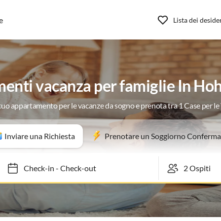
e
Lista dei deside
enti vacanza per famiglie In Ho
 tuo appartamento per le vacanze da sogno e prenota tra 1 Case per l
Inviare una Richiesta
Prenotare un Soggiorno Conferma
Check-in
-
Check-out