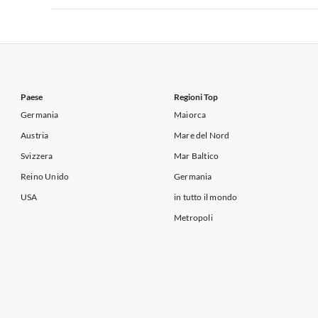
Appartamenti per Vacanze in Lago di Garda
Appartament
Appartamenti per Vacanze in Italia
Appartamenti
Appartamenti per Vacanze in Lago di Garda
Appartament
Paese
Regioni Top
Germania
Maiorca
Austria
Mare del Nord
Svizzera
Mar Baltico
Reino Unido
Germania
USA
in tutto il mondo
Metropoli