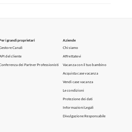
Appartamenti per Vacanze in Sicilia
Per i grandi proprietari
Aziende
Gestore Canali
Chi siamo
API del cliente
Affrettatevi
Conferenza dei Partner Professionisti
Vacanza con il tuo bambino
Acquista case vacanza
Vendi case vacanza
Le condizioni
Protezione dei dati
Informazioni Legali
Divulgazione Responsabile