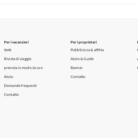
i per Vacanze in Lago di Como
 per Vacanze in Liguria
Appartamenti per Vacanze in Lombardia
i per Vacanze in Lago di Como
Per i vacanzieri
Per i proprietari
Seek
Pubblicizza & affitta
Rivista di viaggio
Aiuto & Guide
prenota in modo sicuro
Banner
Aiuto
Contatto
Domande frequenti
Contatto