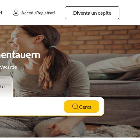
Diventa un ospite
ri
Accedi/Registrati
hentauern
e Vacanze
to
Cerca