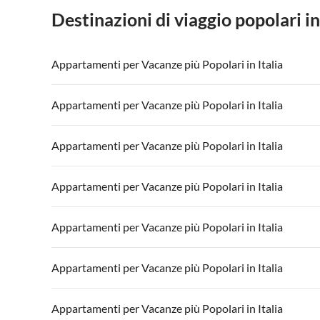
Destinazioni di viaggio popolari in
Appartamenti per Vacanze più Popolari in Italia
Appartamenti per Vacanze in Italia
Appartamenti
Appartamenti per Vacanze più Popolari in Italia
Appartamenti per Vacanze in Lago di Garda
Appartament
Appartamenti per Vacanze in Italia
Appartamenti
Appartamenti per Vacanze più Popolari in Italia
Appartamenti per Vacanze in Lago di Garda
Appartament
Appartamenti per Vacanze in Italia
Appartamenti
Appartamenti per Vacanze più Popolari in Italia
Appartamenti per Vacanze in Lago di Garda
Appartament
Appartamenti per Vacanze in Italia
Appartamenti
Appartamenti per Vacanze più Popolari in Italia
Appartamenti per Vacanze in Lago di Garda
Appartament
Appartamenti per Vacanze in Italia
Appartamenti
Appartamenti per Vacanze più Popolari in Italia
Appartamenti per Vacanze in Lago di Garda
Appartament
Appartamenti per Vacanze in Italia
Appartamenti
Appartamenti per Vacanze più Popolari in Italia