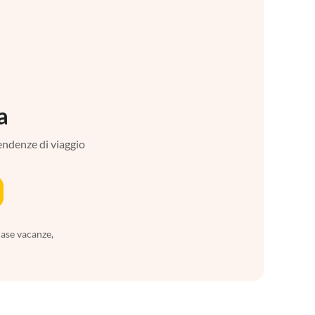
a
tendenze di viaggio
case vacanze,