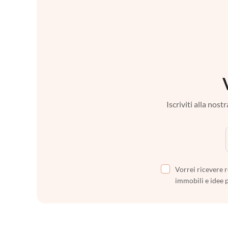
Iscriviti alla nos
Vorrei ricevere r
immobili e idee 