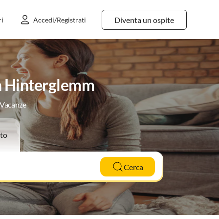
Diventa un ospite
ri
Accedi/Registrati
ch Hinterglemm
e Vacanze
to
Cerca