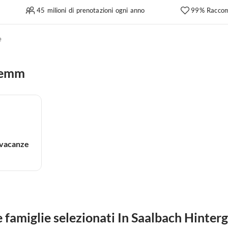
45 milioni di prenotazioni ogni anno
99% Raccom
e
glemm
 vacanze
 famiglie selezionati In Saalbach Hinte