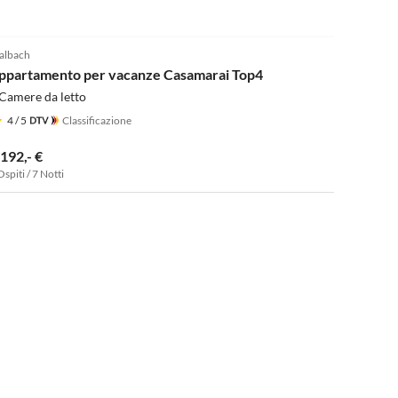
albach
ppartamento per vacanze Casamarai Top4
Camere da letto
4
/ 5
Classificazione
.192,- €
Ospiti / 7 Notti