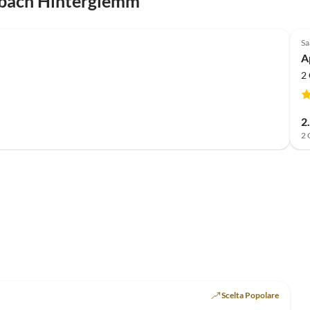
lbach Hinterglemm
Annuncio in
Alto
Sa
A
2 
2
2 
Scelta Popolare