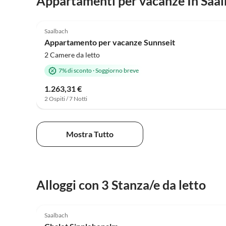
Appartamenti per vacanze In Saa
5.0
(10)
Saalbach
Appartamento per vacanze Sunnseit
2 Camere da letto
7% di sconto
·
Soggiorno breve
1.263,31 €
2 Ospiti / 7 Notti
Mostra Tutto
Alloggi con 3 Stanza/e da letto
Saalbach