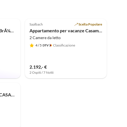
Annuncio in
Alto
Saalbach
Scelta Popolare
Appartamento per vacanze BrÃ¼ndlinger 2
Appartamento per vacanze Casamarai Top4
2 Camere da letto
4
/ 5
Classificazione
2.192,- €
2 Ospiti / 7 Notti
Appartamento per vacanze CASAMARAI