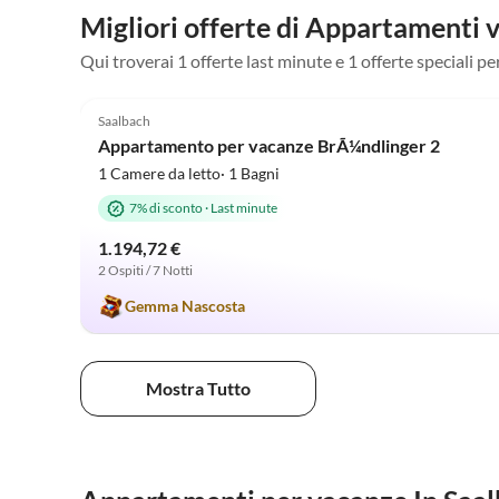
Migliori offerte di Appartamenti
Qui troverai 1 offerte last minute e 1 offerte speciali
5.0
(1)
Saalbach
Appartamento per vacanze BrÃ¼ndlinger 2
1 Camere da letto· 1 Bagni
7% di sconto
·
Last minute
1.194,72 €
2 Ospiti / 7 Notti
Gemma Nascosta
Mostra Tutto