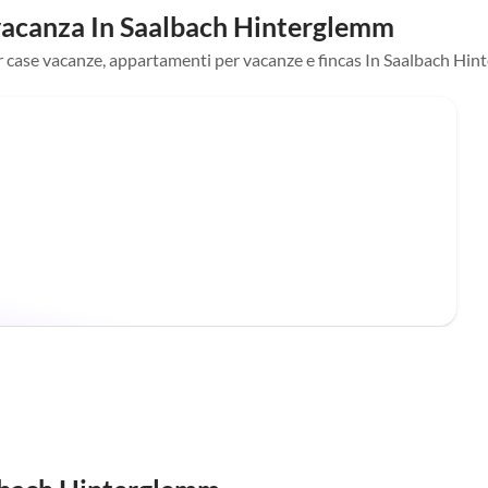
 vacanza In Saalbach Hinterglemm
 per case vacanze, appartamenti per vacanze e fincas In Saalbach Hi
Annuncio in
Alto