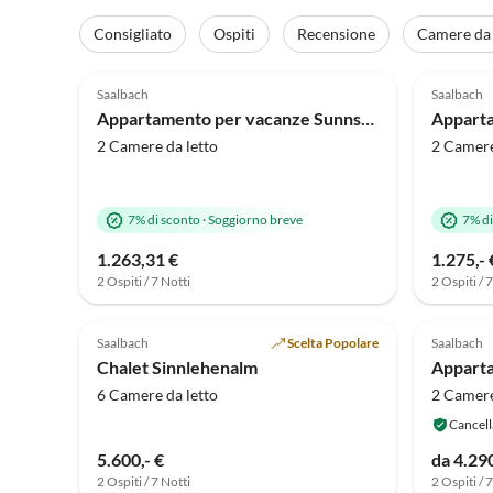
Consigliato
Ospiti
Recensione
Camere da 
Annuncio in
5.0
(10)
Alto
4.9
Saalbach
Saalbach
Appartamento per vacanze Sunnseit
2 Camere da letto
2 Camere
7% di sconto
·
Soggiorno breve
7% di
1.263,31 €
1.275,- 
2 Ospiti / 7 Notti
2 Ospiti / 
Saalbach
Scelta Popolare
Saalbach
Chalet Sinnlehenalm
6 Camere da letto
2 Camere
Cancell
5.600,- €
da 4.290
2 Ospiti / 7 Notti
2 Ospiti / 