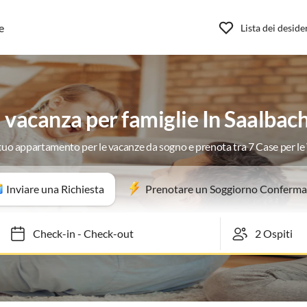
e
Lista dei deside
vacanza per famiglie In Saalba
 tuo appartamento per le vacanze da sogno e prenota tra 7 Case per l
Inviare una Richiesta
Prenotare un Soggiorno Conferma
Check-in
-
Check-out