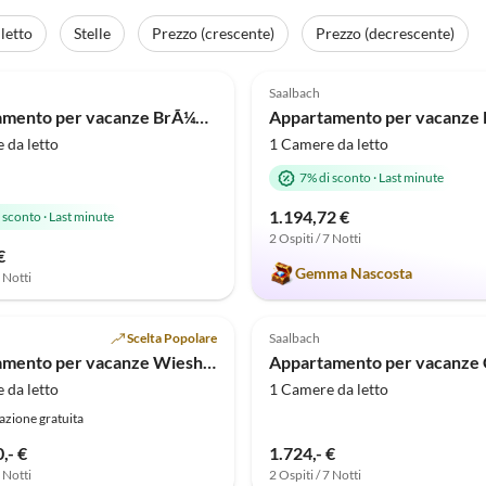
letto
Stelle
Prezzo (crescente)
Prezzo (decrescente)
Annuncio in
(4)
Alto
5.0
(1)
Saalbach
Appartamento per vacanze BrÃ¼ndlinger
 da letto
1 Camere da letto
7% di sconto
·
Last minute
1.194,72 €
 sconto
·
Last minute
2 Ospiti / 7 Notti
€
Gemma Nascosta
7 Notti
Scelta Popolare
Saalbach
Appartamento per vacanze Wieshofgut
 da letto
1 Camere da letto
azione gratuita
,- €
1.724,- €
7 Notti
2 Ospiti / 7 Notti