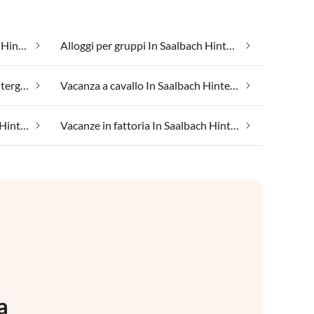
Adatto per allergici In Saalbach Hinterglemm
Alloggi per gruppi In Saalbach Hinterglemm
Sulle montagne In Saalbach Hinterglemm
Vacanza a cavallo In Saalbach Hinterglemm
Vacanza sulla neve In Saalbach Hinterglemm
Vacanze in fattoria In Saalbach Hinterglemm
a