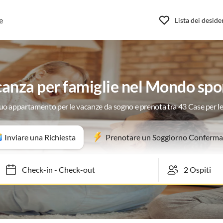
e
Lista dei deside
nza per famiglie nel Mondo spor
 tuo appartamento per le vacanze da sogno e prenota tra 43 Case per l
Inviare una Richiesta
Prenotare un Soggiorno Conferma
Check-in
-
Check-out