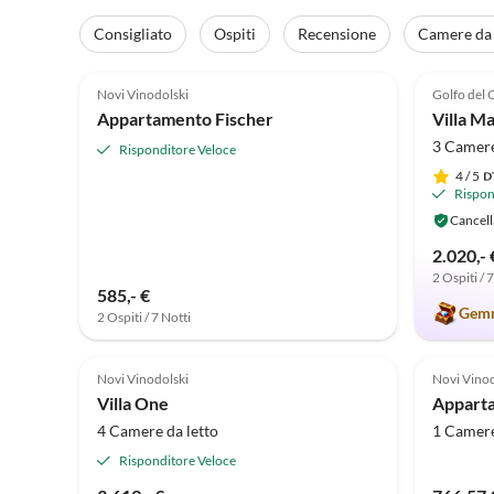
Consigliato
Ospiti
Recensione
Camere da 
4.7
(3)
5.0
Novi Vinodolski
Golfo del
Appartamento Fischer
Villa Ma
3 Camere
Risponditore Veloce
4
/ 5
Rispon
Cancell
2.020,- 
2 Ospiti / 
585,- €
Gemm
2 Ospiti / 7 Notti
Novi Vinodolski
Novi Vinod
Villa One
4 Camere da letto
1 Camere
Risponditore Veloce