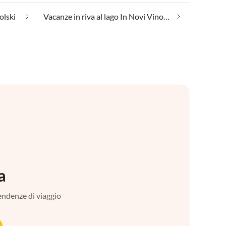
olski
Vacanze in riva al lago In Novi Vinodolski
a
tendenze di viaggio