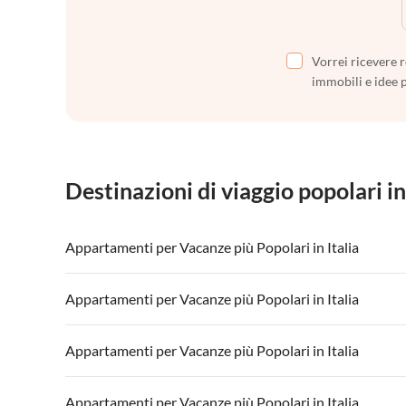
Vorrei ricevere r
immobili e idee 
Destinazioni di viaggio popolari in
Appartamenti per Vacanze più Popolari in Italia
Appartamenti per Vacanze in Italia
Appartamenti
Appartamenti per Vacanze più Popolari in Italia
Appartamenti per Vacanze in Lago di Garda
Appartament
Appartamenti per Vacanze in Italia
Appartamenti
Appartamenti per Vacanze più Popolari in Italia
Appartamenti per Vacanze in Lago di Garda
Appartament
Appartamenti per Vacanze in Italia
Appartamenti
Appartamenti per Vacanze più Popolari in Italia