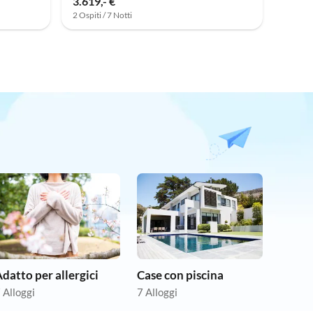
3.619,- €
2 Ospiti / 7 Notti
datto per allergici
Case con piscina
 Alloggi
7 Alloggi