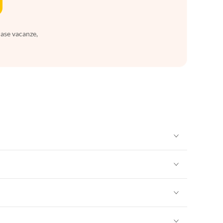
case vacanze,
Appartamenti per Vacanze in Sicilia
Appartamenti per Vacanze in Sicilia
Appartamenti per Vacanze in Sicilia