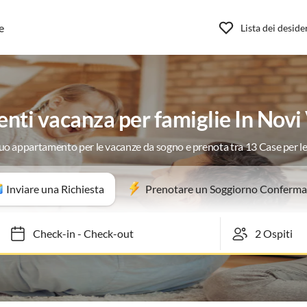
e
Lista dei deside
ti vacanza per famiglie In Novi
 tuo appartamento per le vacanze da sogno e prenota tra 13 Case per l
Inviare una Richiesta
Prenotare un Soggiorno Conferma
Check-in
-
Check-out