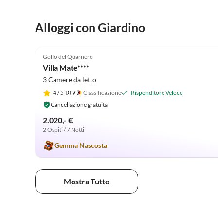
Alloggi con Giardino
5.0
(1)
Golfo del Quarnero
Villa Mate****
3 Camere da letto
4
/ 5
Classificazione
Risponditore Veloce
Cancellazione gratuita
2.020,- €
2 Ospiti / 7 Notti
Gemma Nascosta
Mostra Tutto