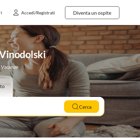
Diventa un ospite
ri
Accedi/Registrati
 Vinodolski
e Vacanze
to
Cerca