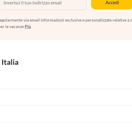
Accedi
egolarmente via email informazioni esclusive e personalizzate relative a 
per le vacanze
Più
 Italia
 per Vacanze in Liguria
Appartamenti per Vacanze in Lombardia
i per Vacanze in Lago di Como
 per Vacanze in Liguria
Appartamenti per Vacanze in Lombardia
i per Vacanze in Lago di Como
 per Vacanze in Liguria
Appartamenti per Vacanze in Lombardia