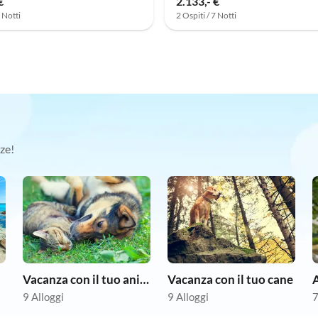
€
2.133,- €
7 Notti
2 Ospiti / 7 Notti
ze!
Vacanza con il tuo animale domestico
Vacanza con il tuo cane
A
9 Alloggi
9 Alloggi
7