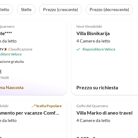
letto
Stelle
Prezzo (crescente)
Prezzo (decrescente)
(1)
 Quarnero
Novi Vinodolski
te****
Villa Bisnikarija
 da letto
4 Camere da letto
Classificazione
Risponditore Veloce
ditore Veloce
azione gratuita
€
7 Notti
Prezzo su richiesta
a Nascosta
olski
Scelta Popolare
Golfo del Quarnero
Appartamento per vacanze Comfort
Villa Marko di aneo travel
 da letto
4 Camere da letto