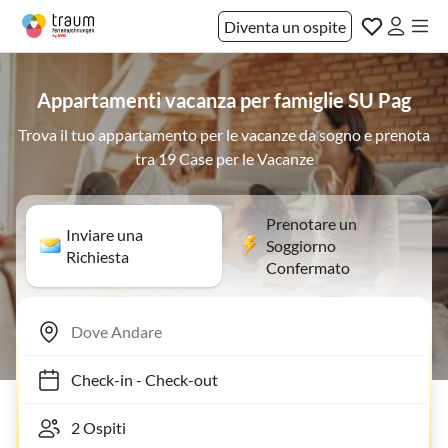
Diventa un ospite
Appartamenti vacanza per famiglie SU Pag
Trova il tuo appartamento per le vacanze da sogno e prenota
tra 19 Case per le Vacanze
Prenotare un
Inviare una
Soggiorno
Richiesta
Confermato
Check-in
-
Check-out