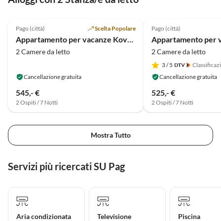
5.0
(3)
4.5
(2)
Pago (città)
Scelta Popolare
Pago (città)
Appartamento per vacanze Kovacika - Direttamente sul mare con vista mare
2 Camere da letto
2 Camere da letto
3
/ 5
Classificaz
Cancellazione gratuita
Cancellazione gratuita
545,- €
525,- €
2 Ospiti / 7 Notti
2 Ospiti / 7 Notti
Mostra Tutto
Servizi più ricercati SU Pag
Aria condizionata
Televisione
Piscina