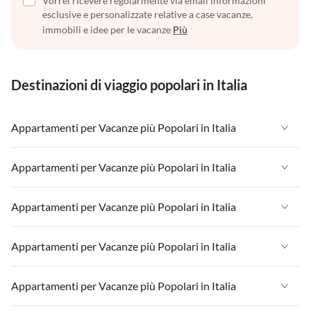
Vorrei ricevere regolarmente via email informazioni
esclusive e personalizzate relative a case vacanze,
immobili e idee per le vacanze
Più
Destinazioni di viaggio popolari in Italia
Appartamenti per Vacanze più Popolari in Italia
Appartamenti per Vacanze in Italia
Appartamenti per Vacanze più Popolari in Italia
Appartamenti per Vacanze in Liguria
Appartamenti per Vacanze in Italia
Appartamenti per Vacanze più Popolari in Italia
Appartamenti per Vacanze in Lombardia
Appartamenti per Vacanze in Liguria
Appartamenti per Vacanze in Sicilia
Appartamenti per Vacanze in Italia
Appartamenti per Vacanze più Popolari in Italia
Appartamenti per Vacanze in Lombardia
Appartamenti per Vacanze in Lago di Garda
Appartamenti per Vacanze in Liguria
Appartamenti per Vacanze in Sicilia
Appartamenti per Vacanze in Italia
Appartamenti per Vacanze più Popolari in Italia
Appartamenti per Vacanze in Lago di Como
Appartamenti per Vacanze in Lombardia
Appartamenti per Vacanze in Lago di Garda
Appartamenti per Vacanze in Liguria