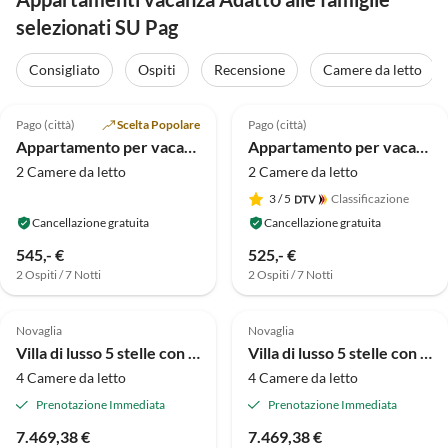
selezionati SU Pag
Consigliato
Ospiti
Recensione
Camere da letto
5.0
(3)
4.5
(2)
Pago (città)
Scelta Popolare
Pago (città)
Appartamento per vacanze Kovacika - Direttamente sul mare con vista mare
Appartamento per vacanze Villa Adria 2
2 Camere da letto
2 Camere da letto
3
/ 5
Classificazione
Cancellazione gratuita
Cancellazione gratuita
545,- €
525,- €
2 Ospiti / 7 Notti
2 Ospiti / 7 Notti
Novaglia
Novaglia
Villa di lusso 5 stelle con vista mare, piano 1, con piscina
Villa di lusso 5 stelle con vista mare, piano 2, con piscina
4 Camere da letto
4 Camere da letto
Prenotazione Immediata
Prenotazione Immediata
7.469,38 €
7.469,38 €