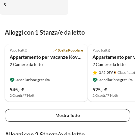
S
Alloggi con 1 Stanza/e da letto
5.0
(3)
4.5
(2)
Pago (città)
Scelta Popolare
Pago (città)
Appartamento per vacanze Kovacika - Direttamente sul mare con vista mare
2 Camere da letto
2 Camere da letto
3
/ 5
Classificaz
Cancellazione gratuita
Cancellazione gratuita
545,- €
525,- €
2 Ospiti / 7 Notti
2 Ospiti / 7 Notti
Mostra Tutto
Alloggi con 2 Stanza/e da letto