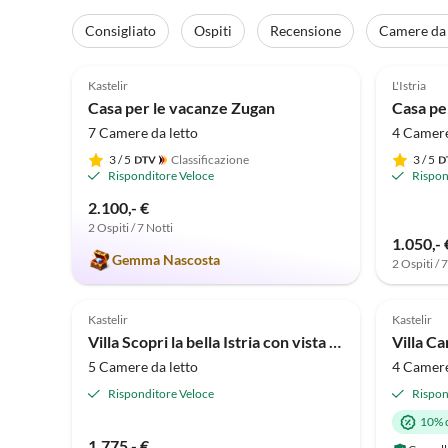
Consigliato
Ospiti
Recensione
Camere da 
5.0
(11)
4.8
Kastelir
L'Istria
Casa per le vacanze Zugan
Casa per
7 Camere da letto
4 Camere
3
/ 5
Classificazione
3
/ 5
Risponditore Veloce
Rispon
2.100,- €
2 Ospiti / 7 Notti
1.050,- 
Gemma Nascosta
2 Ospiti / 
5.0
(1)
Kastelir
Kastelir
Villa Scopri la bella Istria con vista mare e piscina.
Villa Ca
5 Camere da letto
4 Camere
Risponditore Veloce
Rispon
10% 
1.775,- €