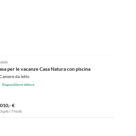
5.0
(1)
stelir
asa per le vacanze Casa Natura con piscina
Camere da letto
Risponditore Veloce
.010,- €
Ospiti / 7 Notti