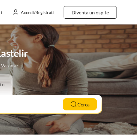
Diventa un ospite
ri
Accedi/Registrati
astelir
e Vacanze
to
Cerca