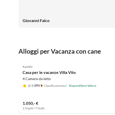
Giovanni Falco
Alloggi per Vacanza con cane
4.8
(6)
Kastelir
Casa per le vacanze Villa Vito
4 Camere da letto
3
/ 5
Classificazione
Risponditore Veloce
1.050,- €
2 Ospiti / 7 Notti