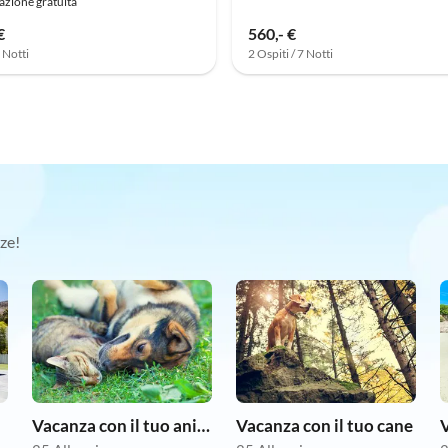
azione gratuita
€
560,- €
7 Notti
2 Ospiti / 7 Notti
ze!
Vacanza con il tuo animale domestico
Vacanza con il tuo cane