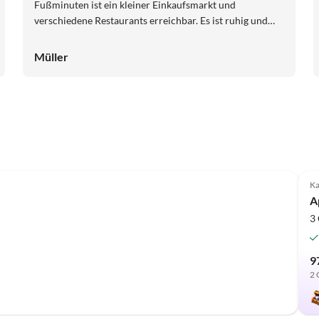
Fußminuten ist ein kleiner Einkaufsmarkt und
verschiedene Restaurants erreichbar. Es ist ruhig und
mit dem Auto kommt man gut in alle Richtungen um
ganz Istrien zu erkunden. Wir haben mit 2 Erwachsenen
Müller
und 3 Tennies Urlaub gemacht und alle haben sich in der
Wohnung wohlgefühlt und hatten ausreichend Platz.
Ema, die Gastgeberin ist wirklich sehr nett und hat uns
auch mit frischem Obst aus dem eigenen Garten
versorgt. Wir würden wieder kommen.
Ka
A
3 
9
2 