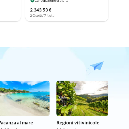
Cancellazione gratuita
2.343,53 €
2 Ospiti / 7 Notti
Vacanza al mare
Regioni vitivinicole