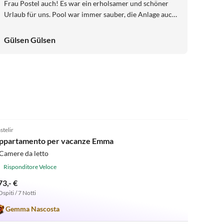
Frau Postel auch! Es war ein erholsamer und schöner
Urlaub für uns. Pool war immer sauber, die Anlage auch,
es war sehr gepflegt! Porec war 15-20 min. entfernt und
hatte auch viel zu bieten. Fazit: wir hatten erst bedenken
Gülsen Gülsen
weil es Vorkasse war, aber es hat alles super geklappt!
Wir (beide Familien) können die Anlage oder bzw. Das
Haus sehr empfehlen.
4.9
(2)
stelir
ppartamento per vacanze Emma
Camere da letto
Risponditore Veloce
73,- €
Ospiti / 7 Notti
Gemma Nascosta