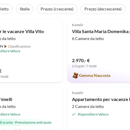
letto
Stelle
Prezzo (crescente)
Prezzo (decrescente)
(6)
4.9
(3)
Kastelir
 le vacanze Villa Vito
 da letto
6 Camere da letto
Classificazione
ditore Veloce
2.970,- €
2 Ospiti / 7 Notti
€
Gemma Nascosta
7 Notti
Kastelir
rimelli
 da letto
2 Camere da letto
ditore Veloce
Risponditore Veloce
di sconto
·
Prenotazione anticipata