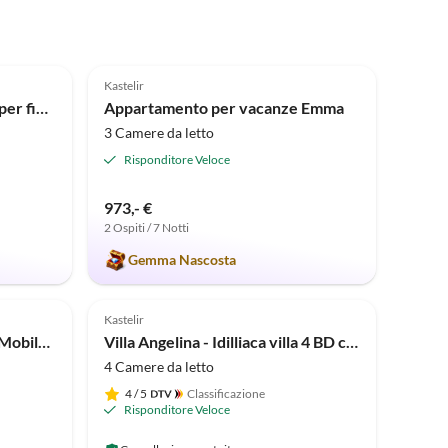
4.9
(2)
Kastelir
Villa Santa Maria Domenika per fino a 12 persone
Appartamento per vacanze Emma
3 Camere da letto
Risponditore Veloce
973,- €
2 Ospiti / 7 Notti
Gemma Nascosta
Annuncio in
Alto
Kastelir
Appartamento per vacanze Mobilhome Sunstar
Villa Angelina - Idilliaca villa 4 BD con piscina vicino a Parenzo
4 Camere da letto
4
/ 5
Classificazione
Risponditore Veloce