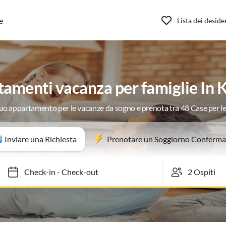
e
Lista dei deside
amenti vacanza per famiglie In K
 tuo appartamento per le vacanze da sogno e prenota tra 48 Case per l
Inviare una Richiesta
Prenotare un Soggiorno Conferma
Check-in
-
Check-out