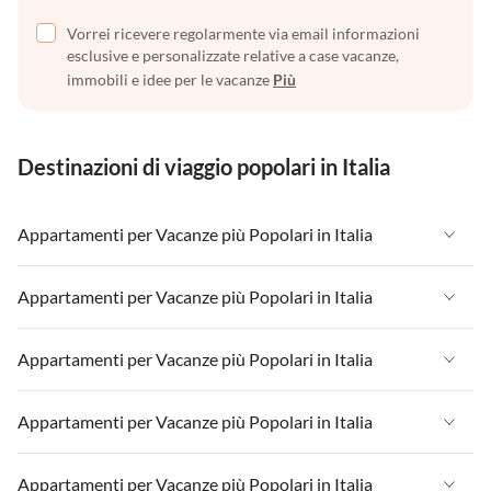
Vorrei ricevere regolarmente via email informazioni
esclusive e personalizzate relative a case vacanze,
immobili e idee per le vacanze
Più
Destinazioni di viaggio popolari in Italia
Appartamenti per Vacanze più Popolari in Italia
Appartamenti per Vacanze in Italia
Appartamenti per Vacanze più Popolari in Italia
Appartamenti per Vacanze in Liguria
Appartamenti per Vacanze in Italia
Appartamenti per Vacanze più Popolari in Italia
Appartamenti per Vacanze in Lombardia
Appartamenti per Vacanze in Liguria
Appartamenti per Vacanze in Sicilia
Appartamenti per Vacanze in Italia
Appartamenti per Vacanze più Popolari in Italia
Appartamenti per Vacanze in Lombardia
Appartamenti per Vacanze in Lago di Garda
Appartamenti per Vacanze in Liguria
Appartamenti per Vacanze in Sicilia
Appartamenti per Vacanze in Italia
Appartamenti per Vacanze più Popolari in Italia
Appartamenti per Vacanze in Lago di Como