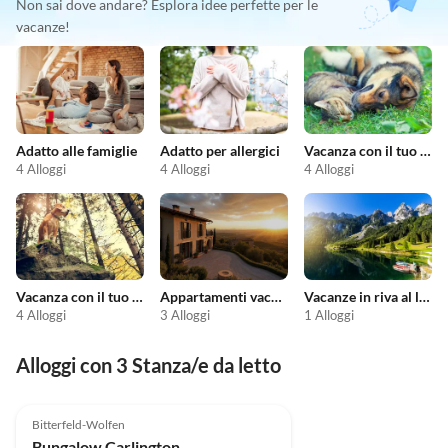
Non sai dove andare? Esplora idee perfette per le
vacanze!
Adatto alle famiglie
Adatto per allergici
Vacanza con il tuo animale domestico
4 Alloggi
4 Alloggi
4 Alloggi
Vacanza con il tuo cane
Appartamenti vacanze economici
Vacanze in riva al lago
4 Alloggi
3 Alloggi
1 Alloggi
Alloggi con 3 Stanza/e da letto
Bitterfeld-Wolfen
Bungalow Carlington