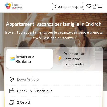
Diventa un ospite
Appartamenti vacanza per famiglie In Enkirch
Trova il tuo appartamento per le vacanze da sogno e prenota
tra 6 Case per le Vacanze
Prenotare un
Inviare una
Soggiorno
Richiesta
Confermato
Check-in
-
Check-out