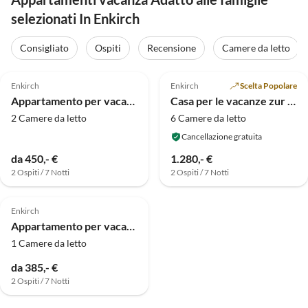
selezionati In Enkirch
Consigliato
Ospiti
Recensione
Camere da letto
Annuncio in
4.8
(18)
5.0
(16)
Alto
Enkirch
Enkirch
Scelta Popolare
Appartamento per vacanze Cochem
Casa per le vacanze zur Spatzenburg
2 Camere da letto
6 Camere da letto
Cancellazione gratuita
da 450,- €
1.280,- €
2 Ospiti / 7 Notti
2 Ospiti / 7 Notti
5.0
(8)
Enkirch
Appartamento per vacanze Bernkastel
1 Camere da letto
da 385,- €
2 Ospiti / 7 Notti