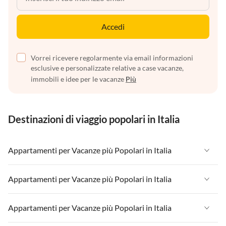
Accedi
Vorrei ricevere regolarmente via email informazioni
esclusive e personalizzate relative a case vacanze,
immobili e idee per le vacanze
Più
Destinazioni di viaggio popolari in Italia
Appartamenti per Vacanze più Popolari in Italia
Appartamenti per Vacanze in Italia
Appartamenti per Vacanze più Popolari in Italia
Appartamenti per Vacanze in Liguria
Appartamenti per Vacanze in Italia
Appartamenti per Vacanze più Popolari in Italia
Appartamenti per Vacanze in Lombardia
Appartamenti per Vacanze in Liguria