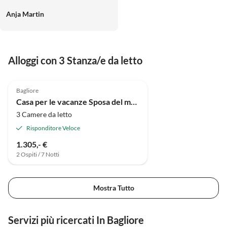
phantastisch zum Barfuß laufen
Anja Martin
nach der Sauna. Wir haben
wunderbar geschlafen. Im
Dünenwald war es sehr ruhig.
Zum Strand sind es nur 5-10 min
Alloggi con 3 Stanza/e da letto
zu Fuß. Einkaufen ist im Ort
Annuncio in
möglich. Ein guter
5.0
(43)
Alto
Ausgangspunkt zum Wandern.
Bagliore
Casa per le vacanze Sposa del mare
3 Camere da letto
Risponditore Veloce
1.305,- €
2 Ospiti / 7 Notti
Mostra Tutto
Servizi più ricercati In Bagliore