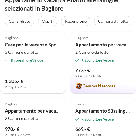
selezionati In Bagliore
Consigliato
Ospiti
Recensione
Camere da letto
Annuncio in
5.0
(43)
Alto
5.0
(15)
Bagliore
Bagliore
Casa per le vacanze Sposa del mare
Appartamento per vacanze con terrazza
3 Camere da letto
2 Camere da letto
Risponditore Veloce
Risponditore Veloce
777,- €
2 Ospiti / 7 Notti
Tour
1.305,- €
virtuale
Gemma Nascosta
2 Ospiti / 7 Notti
Annuncio in
5.0
(3)
Alto
Bagliore
Bagliore
Appartamento per vacanze Amber - Appartamento - Mansarda
Appartamento Süssling per 2 persone
2 Camere da letto
Risponditore Veloce
970,- €
669,- €
2 Ospiti / 7 Notti
2 Ospiti / 7 Notti