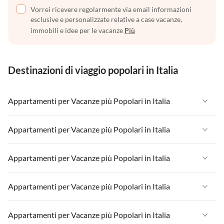
Vorrei ricevere regolarmente via email informazioni
esclusive e personalizzate relative a case vacanze,
immobili e idee per le vacanze
Più
Destinazioni di viaggio popolari in Italia
Appartamenti per Vacanze più Popolari in Italia
Appartamenti per Vacanze in Italia
Appartamenti per Vacanze più Popolari in Italia
Appartamenti per Vacanze in Liguria
Appartamenti per Vacanze in Italia
Appartamenti per Vacanze più Popolari in Italia
Appartamenti per Vacanze in Lombardia
Appartamenti per Vacanze in Liguria
Appartamenti per Vacanze in Sicilia
Appartamenti per Vacanze in Italia
Appartamenti per Vacanze più Popolari in Italia
Appartamenti per Vacanze in Lombardia
Appartamenti per Vacanze in Lago di Garda
Appartamenti per Vacanze in Liguria
Appartamenti per Vacanze in Sicilia
Appartamenti per Vacanze in Italia
Appartamenti per Vacanze più Popolari in Italia
Appartamenti per Vacanze in Lago di Como
Appartamenti per Vacanze in Lombardia