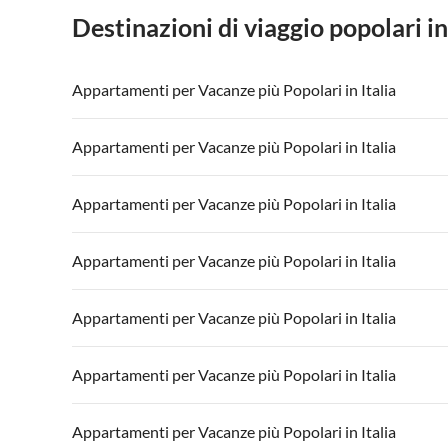
Destinazioni di viaggio popolari in
Appartamenti per Vacanze più Popolari in Italia
Appartamenti per Vacanze in Italia
Appartamenti
Appartamenti per Vacanze più Popolari in Italia
Appartamenti per Vacanze in Lago di Garda
Appartament
Appartamenti per Vacanze in Italia
Appartamenti
Appartamenti per Vacanze più Popolari in Italia
Appartamenti per Vacanze in Lago di Garda
Appartament
Appartamenti per Vacanze in Italia
Appartamenti
Appartamenti per Vacanze più Popolari in Italia
Appartamenti per Vacanze in Lago di Garda
Appartament
Appartamenti per Vacanze in Italia
Appartamenti
Appartamenti per Vacanze più Popolari in Italia
Appartamenti per Vacanze in Lago di Garda
Appartament
Appartamenti per Vacanze in Italia
Appartamenti
Appartamenti per Vacanze più Popolari in Italia
Appartamenti per Vacanze in Lago di Garda
Appartament
Appartamenti per Vacanze in Italia
Appartamenti
Appartamenti per Vacanze più Popolari in Italia