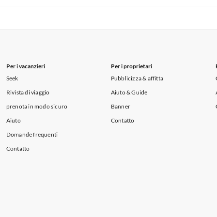
i per Vacanze in Lago di Como
 per Vacanze in Liguria
Appartamenti per Vacanze in Lombardia
i per Vacanze in Lago di Como
Per i vacanzieri
Per i proprietari
Seek
Pubblicizza & affitta
Rivista di viaggio
Aiuto & Guide
prenota in modo sicuro
Banner
Aiuto
Contatto
Domande frequenti
Contatto