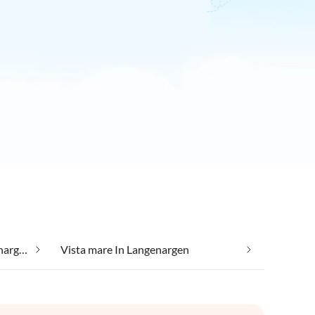
Vacanze in riva al lago In Langenargen
Vista mare In Langenargen