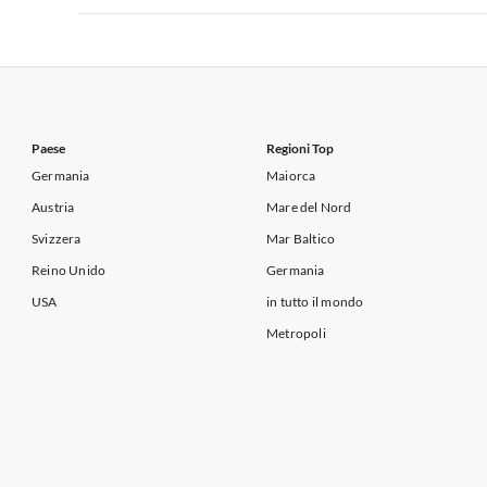
Appartamenti per Vacanze in Lago di Garda
Appartament
Appartamenti per Vacanze in Italia
Appartamenti
Appartamenti per Vacanze in Lago di Garda
Appartament
Paese
Regioni Top
Germania
Maiorca
Austria
Mare del Nord
Svizzera
Mar Baltico
Reino Unido
Germania
USA
in tutto il mondo
Metropoli