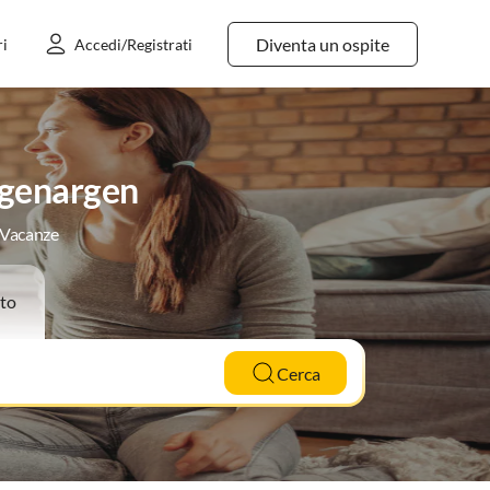
Diventa un ospite
ri
Accedi/Registrati
ngenargen
e Vacanze
to
Cerca