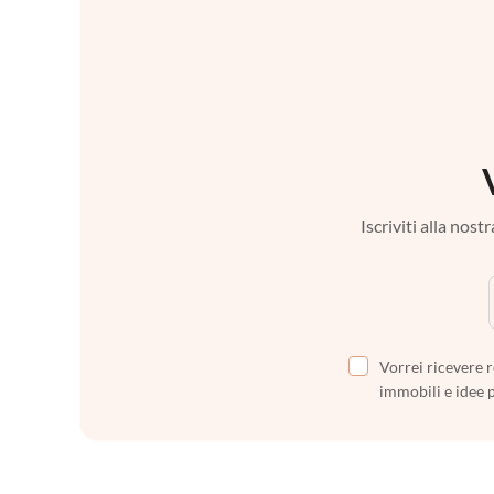
Iscriviti alla nos
Vorrei ricevere r
immobili e idee 