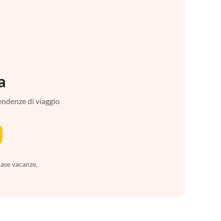
a
tendenze di viaggio
case vacanze,