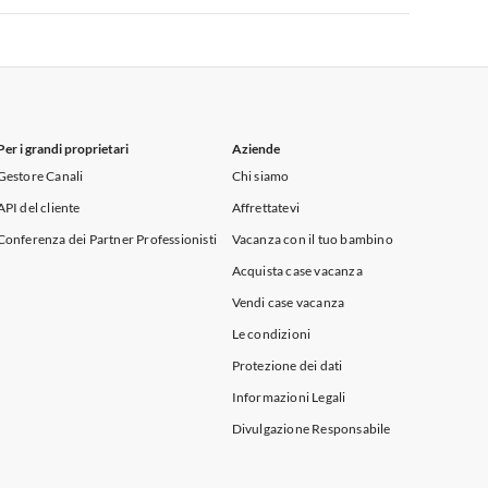
Appartamenti per Vacanze in Sicilia
Per i grandi proprietari
Aziende
Gestore Canali
Chi siamo
API del cliente
Affrettatevi
Conferenza dei Partner Professionisti
Vacanza con il tuo bambino
Acquista case vacanza
Vendi case vacanza
Le condizioni
Protezione dei dati
Informazioni Legali
Divulgazione Responsabile