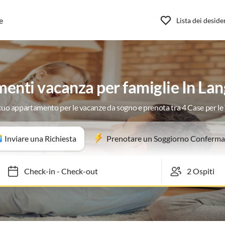
e
Lista dei deside
enti vacanza per famiglie In La
 tuo appartamento per le vacanze da sogno e prenota tra 4 Case per l
Inviare una Richiesta
Prenotare un Soggiorno Conferma
Check-in
-
Check-out