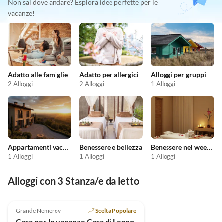
Non sai dove andare? Esplora idee perfette per le
vacanze!
Adatto alle famiglie
Adatto per allergici
Alloggi per gruppi
2 Alloggi
2 Alloggi
1 Alloggi
Appartamenti vacanze economici
Benessere e bellezza
Benessere nel weekend
1 Alloggi
1 Alloggi
1 Alloggi
Alloggi con 3 Stanza/e da letto
4.9
(4)
Grande Nemerov
Scelta Popolare
Casa per le vacanze Casa di Legno