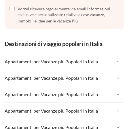
Vorrei ricevere regolarmente via email informazioni
esclusive e personalizzate relative a case vacanze,
immobili e idee per le vacanze
Più
Destinazioni di viaggio popolari in Italia
Appartamenti per Vacanze più Popolari in Italia
Appartamenti per Vacanze in Italia
Appartamenti per Vacanze più Popolari in Italia
Appartamenti per Vacanze in Liguria
Appartamenti per Vacanze in Italia
Appartamenti per Vacanze più Popolari in Italia
Appartamenti per Vacanze in Lombardia
Appartamenti per Vacanze in Liguria
Appartamenti per Vacanze in Sicilia
Appartamenti per Vacanze in Italia
Appartamenti per Vacanze più Popolari in Italia
Appartamenti per Vacanze in Lombardia
Appartamenti per Vacanze in Lago di Garda
Appartamenti per Vacanze in Liguria
Appartamenti per Vacanze in Sicilia
Appartamenti per Vacanze in Italia
Appartamenti per Vacanze più Popolari in Italia
Appartamenti per Vacanze in Lago di Como