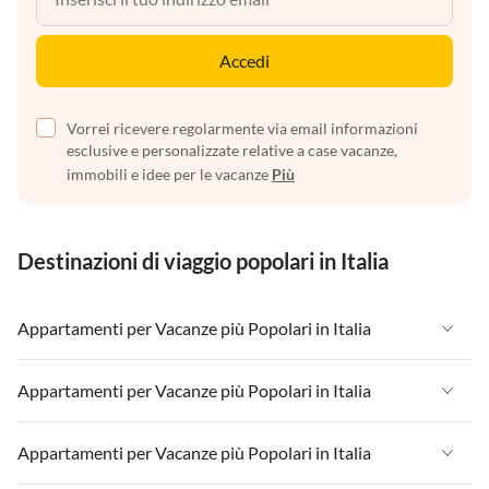
Accedi
Vorrei ricevere regolarmente via email informazioni
esclusive e personalizzate relative a case vacanze,
immobili e idee per le vacanze
Più
Destinazioni di viaggio popolari in Italia
Appartamenti per Vacanze più Popolari in Italia
Appartamenti per Vacanze in Italia
Appartamenti per Vacanze più Popolari in Italia
Appartamenti per Vacanze in Liguria
Appartamenti per Vacanze in Italia
Appartamenti per Vacanze più Popolari in Italia
Appartamenti per Vacanze in Lombardia
Appartamenti per Vacanze in Liguria