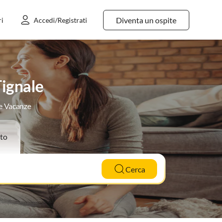
Diventa un ospite
ri
Accedi/Registrati
Tignale
le Vacanze
to
Cerca