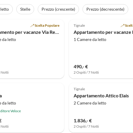
letto
Stelle
Prezzo (crescente)
Prezzo (decrescente)
Annuncio in
(15)
Alto
4.5
(6)
Scelta Popolare
Tignale
Scel
Appartamento per vacanze Via Resem AER
Appartamento per vacanze R
 da letto
1 Camere da letto
490,- €
7 Notti
2 Ospiti / 7 Notti
Annuncio in
Alto
Tignale
a
Appartamento Attico Elais
 da letto
2 Camere da letto
ditore Veloce
€
1.836,- €
7 Notti
2 Ospiti / 7 Notti