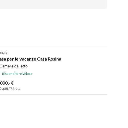
4.9
(36)
gnale
asa per le vacanze Casa Rosina
Camere da letto
Risponditore Veloce
.000,- €
Ospiti / 7 Notti