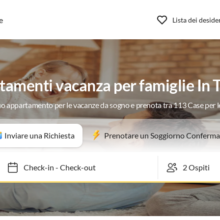
e
Lista dei deside
amenti vacanza per famiglie In 
tuo appartamento per le vacanze da sogno e prenota tra 113 Case per 
Inviare una Richiesta
Prenotare un Soggiorno Conferma
Check-in
-
Check-out