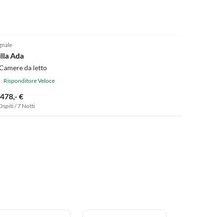
gnale
illa Ada
Camere da letto
Risponditore Veloce
.478,- €
Ospiti / 7 Notti