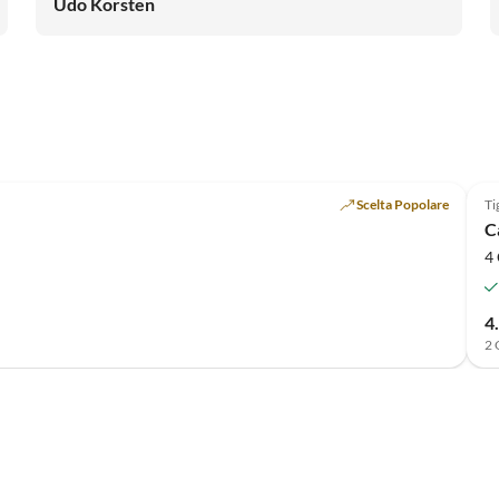
Udo Korsten
Scelta Popolare
Ti
C
4 
4
2 