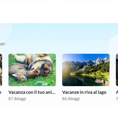
ze!
e
Vacanza con il tuo animale domestico
Vacanze in riva al lago
87 Alloggi
86 Alloggi
7