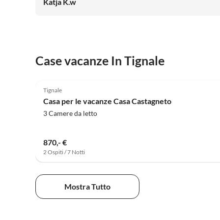
Katja K.w
Case vacanze In Tignale
5.0
(41)
Tignale
Casa per le vacanze Casa Castagneto
3 Camere da letto
870,- €
2 Ospiti / 7 Notti
Mostra Tutto