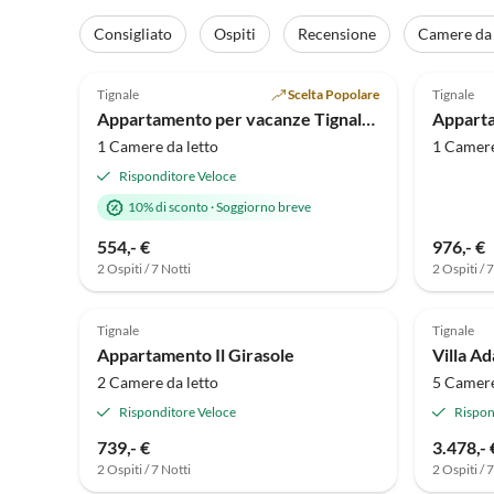
Consigliato
Ospiti
Recensione
Camere da 
Annuncio in
4.8
(17)
Alto
4.9
Tignale
Scelta Popolare
Tignale
Appartamento per vacanze Tignale-Olzano, Apt. 1
1 Camere da letto
1 Camere
Risponditore Veloce
10% di sconto
·
Soggiorno breve
554,- €
976,- €
2 Ospiti / 7 Notti
2 Ospiti / 
Annuncio in
4.8
(1)
Alto
Tignale
Tignale
Appartamento Il Girasole
Villa Ad
2 Camere da letto
5 Camere
Risponditore Veloce
Rispon
739,- €
3.478,- 
2 Ospiti / 7 Notti
2 Ospiti / 