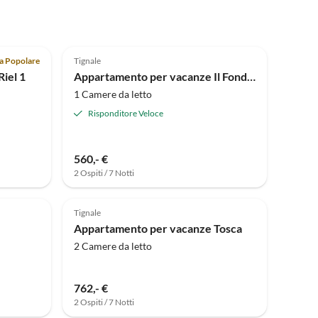
Annuncio in
Annuncio in
Alto
4.4
(2)
Alto
ta Popolare
Tignale
iel 1
Appartamento per vacanze Il Fondaco
1 Camere da letto
Risponditore Veloce
560,- €
2 Ospiti / 7 Notti
Annuncio in
Annuncio in
Alto
Alto
Tignale
Appartamento per vacanze Tosca
2 Camere da letto
762,- €
2 Ospiti / 7 Notti