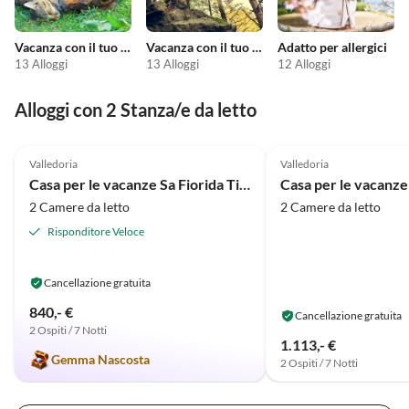
Vacanza con il tuo animale domestico
Vacanza con il tuo cane
Adatto per allergici
13 Alloggi
13 Alloggi
12 Alloggi
Alloggi con 2 Stanza/e da letto
4.9
(2)
4.0
(2)
Valledoria
Valledoria
Casa per le vacanze Sa Fiorida Tipo B
2 Camere da letto
2 Camere da letto
Risponditore Veloce
Cancellazione gratuita
840,- €
Cancellazione gratuita
2 Ospiti / 7 Notti
1.113,- €
Gemma Nascosta
2 Ospiti / 7 Notti