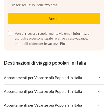
Accedi
Vorrei ricevere regolarmente via email informazioni
esclusive e personalizzate relative a case vacanze,
immobili e idee per le vacanze
Più
Destinazioni di viaggio popolari in Italia
Appartamenti per Vacanze più Popolari in Italia
Appartamenti per Vacanze in Italia
Appartamenti per Vacanze più Popolari in Italia
Appartamenti per Vacanze in Liguria
Appartamenti per Vacanze in Italia
Appartamenti per Vacanze più Popolari in Italia
Appartamenti per Vacanze in Lombardia