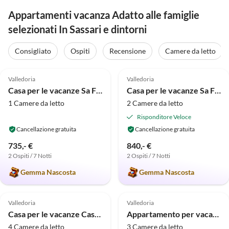
Appartamenti vacanza Adatto alle famiglie
selezionati In Sassari e dintorni
Consigliato
Ospiti
Recensione
Camere da letto
4.9
(2)
4.9
(2)
Valledoria
Valledoria
Casa per le vacanze Sa Fiorida Tipo Alice
Casa per le vacanze Sa Fiorida Tipo B
1 Camere da letto
2 Camere da letto
Risponditore Veloce
Cancellazione gratuita
Cancellazione gratuita
735,- €
840,- €
2 Ospiti / 7 Notti
2 Ospiti / 7 Notti
Gemma Nascosta
Gemma Nascosta
Valledoria
Valledoria
Casa per le vacanze Casa Vacanze Sa Fiorida Tipo Milli
Appartamento per vacanze Sa Fiorida - Appartamento Rubinia
4 Camere da letto
3 Camere da letto