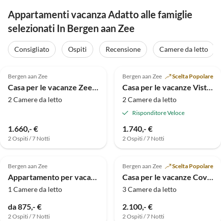
Appartamenti vacanza Adatto alle famiglie
selezionati In Bergen aan Zee
Consigliato
Ospiti
Recensione
Camere da letto
4.7
(14)
5.0
(8)
Bergen aan Zee
Bergen aan Zee
Scelta Popolare
Casa per le vacanze Zeeduin Vista Mare
Casa per le vacanze Vista sull'Oceano Pacifico
2 Camere da letto
2 Camere da letto
Risponditore Veloce
1.660,- €
1.740,- €
2 Ospiti / 7 Notti
2 Ospiti / 7 Notti
5.0
(2)
5.0
(1)
Bergen aan Zee
Bergen aan Zee
Scelta Popolare
Appartamento per vacanze De Schelp 5
Casa per le vacanze Covente
1 Camere da letto
3 Camere da letto
da 875,- €
2.100,- €
2 Ospiti / 7 Notti
2 Ospiti / 7 Notti