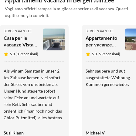
Appartamenti vacanza In Bergen aan Zee
Vogliamo offrirti sempre la migliore esperienza di vacanza. Questi
ospiti sono già convinti.
BERGEN AAN ZEE
BERGEN AAN ZEE
Casa per le
Appartamento
vacanze Vista
per vacanze
sull'Oceano
Zeeruyter
5.0 (8 Recensioni)
5.0 (5 Recensioni)
Pacifico
Als wir am Samstag in unser 2
Sehr saubere und gut
tes Zuhause kamen, viel sofort
ausgestattete Wohnung.
der Stress von uns beiden ab.
Kommen gerne wieder.
Unser Hund steuerte sofort
seine Ecke an und wartete auf
sein Bett. Sehr sauber und
ordentlich ( man roch noch das
Chlor Putzmittel), alles bestens
so wie jedes Jahr. 2 Tage auf
Neudeutsch "gechillt" und seit
Susi Klann
Michael V