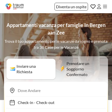
Diventa un ospite
Appartamenti vacanza per famiglie In Bergen
aan Zee
Trova il tuo appartamento per le vacanze da sogno e prenota
tra 38 Case per le Vacanze
Prenotare un
Inviare una
Soggiorno
Richiesta
Confermato
Check-in
-
Check-out