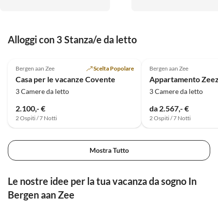
gestern auf die Räder und
ab....Wir fühlen uns so wohl hier
und haben schon für 2026
gebucht. Es wird hier aber auch
Alloggi con 3 Stanza/e da letto
nicht langweilig. Vielen Dank.
5.0
(1)
Bergen aan Zee
Scelta Popolare
Bergen aan Zee
Casa per le vacanze Covente
3 Camere da letto
3 Camere da letto
2.100,- €
da 2.567,- €
2 Ospiti / 7 Notti
2 Ospiti / 7 Notti
Mostra Tutto
Le nostre idee per la tua vacanza da sogno In
Bergen aan Zee