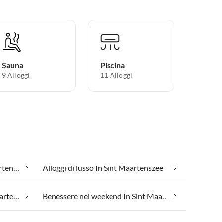
Sauna
Piscina
9 Alloggi
11 Alloggi
Adatto per allergici In Sint Maartenszee
Alloggi di lusso In Sint Maartenszee
Benessere e bellezza In Sint Maartenszee
Benessere nel weekend In Sint Maartenszee