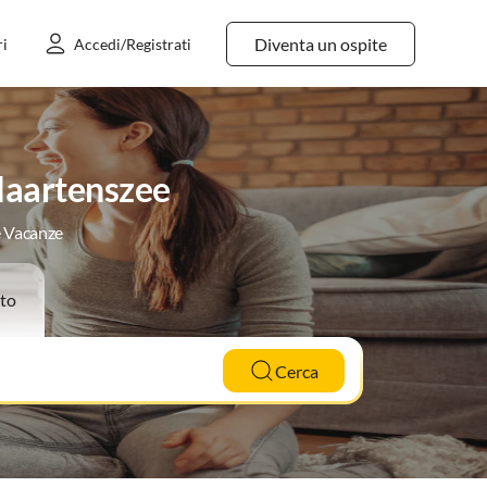
Diventa un ospite
ri
Accedi/Registrati
Maartenszee
e Vacanze
to
Cerca