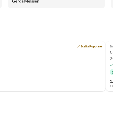
Gerda Melssen
den super freundlichen Vermieter Liebe Grüße Gerda
,Sandra ,Nadine und Oscar
Annuncio in
Alto
Scelta Popolare
Si
C
3 
1
2 