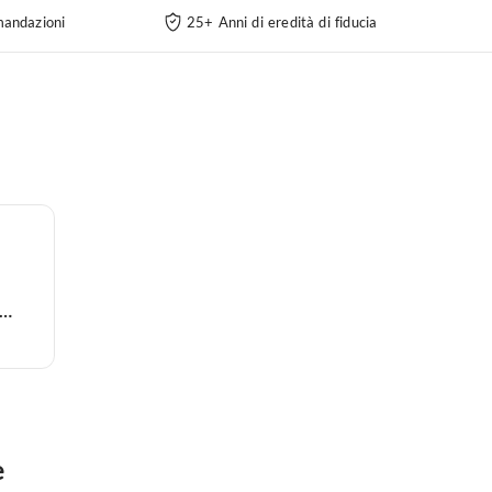
andazioni
25+ Anni di eredità di fiducia
partamento per vacanze
e