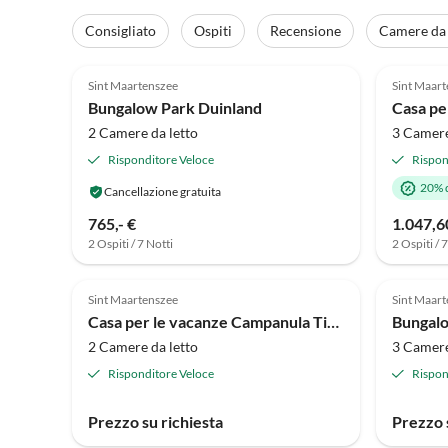
Tour
virtua
Consigliato
Ospiti
Recensione
Camere da 
4.9
(23)
4.9
Sint Maartenszee
Sint Maar
Premio
Bungalow Park Duinland
2 Camere da letto
3 Camere
Risponditore Veloce
Rispon
20% 
Cancellazione gratuita
765,- €
1.047,6
2 Ospiti / 7 Notti
2 Ospiti / 
Sint Maartenszee
Sint Maar
Casa per le vacanze Campanula Tipo A 4
Bungal
2 Camere da letto
3 Camere
Risponditore Veloce
Rispon
Prezzo su richiesta
Prezzo 