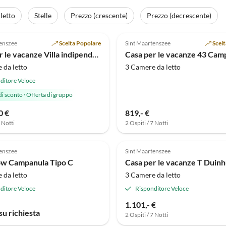
le
letto
Stelle
Prezzo (crescente)
Prezzo (decrescente)
Annuncio in
(10)
Alto
4.7
(3)
tenszee
Scelta Popolare
Sint Maartenszee
Scel
 2025
Casa per le vacanze Villa indipendente in stile mediterraneo vicino alla spiaggia
Casa per le vacanze 43 Cam
 da letto
3 Camere da letto
ditore Veloce
di sconto
·
Offerta di gruppo
0 €
819,- €
7 Notti
2 Ospiti / 7 Notti
tenszee
Sint Maartenszee
ow Campanula Tipo C
Casa per le vacanze T Duinh
 da letto
3 Camere da letto
ditore Veloce
Risponditore Veloce
1.101,- €
su richiesta
2 Ospiti / 7 Notti