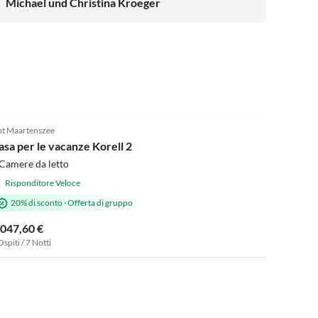
Michael und Christina Kroeger
Tour
virtuale
4.9
(3)
nt Maartenszee
asa per le vacanze Korell 2
Camere da letto
Risponditore Veloce
20% di sconto
·
Offerta di gruppo
.047,60 €
Ospiti / 7 Notti