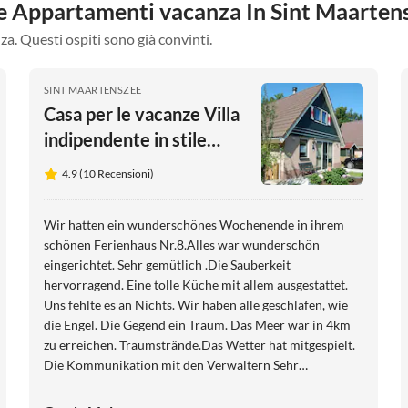
tre Appartamenti vacanza In Sint Maarten
za. Questi ospiti sono già convinti.
SINT MAARTENSZEE
Casa per le vacanze Villa
indipendente in stile
mediterraneo vicino alla
4.9 (10 Recensioni)
spiaggia
Wir hatten ein wunderschönes Wochenende in ihrem
schönen Ferienhaus Nr.8.Alles war wunderschön
eingerichtet. Sehr gemütlich .Die Sauberkeit
hervorragend. Eine tolle Küche mit allem ausgestattet.
Uns fehlte es an Nichts. Wir haben alle geschlafen, wie
die Engel. Die Gegend ein Traum. Das Meer war in 4km
zu erreichen. Traumstrände.Das Wetter hat mitgespielt.
Die Kommunikation mit den Verwaltern Sehr
liebenswert.Alles in Allem wunderschöne Tage.Werden
wir mit Sicherheit wiederholen. Liebe Grüße noch an