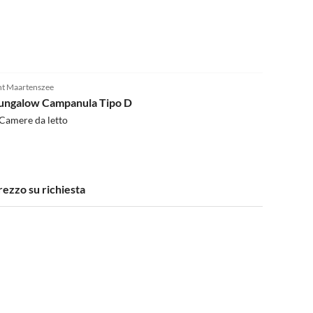
4.1
(3)
nt Maartenszee
ungalow Campanula Tipo D
Camere da letto
rezzo su richiesta