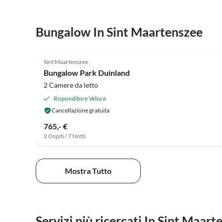
Bungalow In Sint Maartenszee
4.9
(23)
Sint Maartenszee
Bungalow Park Duinland
2 Camere da letto
Risponditore Veloce
Cancellazione gratuita
765,- €
2 Ospiti / 7 Notti
Mostra Tutto
Servizi più ricercati In Sint Maart