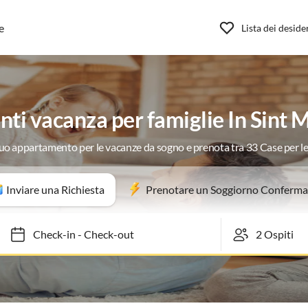
e
Lista dei deside
ti vacanza per famiglie In Sint 
 tuo appartamento per le vacanze da sogno e prenota tra 33 Case per l
Inviare una Richiesta
Prenotare un Soggiorno Conferma
Check-in
-
Check-out