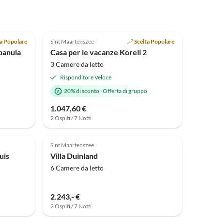
Tour
virtuale
Annuncio in
Annuncio in
Alto
4.9
(3)
Alto
ta Popolare
Sint Maartenszee
Scelta Popolare
panula
Casa per le vacanze Korell 2
3 Camere da letto
Risponditore Veloce
20% di sconto
·
Offerta di gruppo
1.047,60 €
2 Ospiti / 7 Notti
Sint Maartenszee
uis
Villa Duinland
6 Camere da letto
2.243,- €
2 Ospiti / 7 Notti