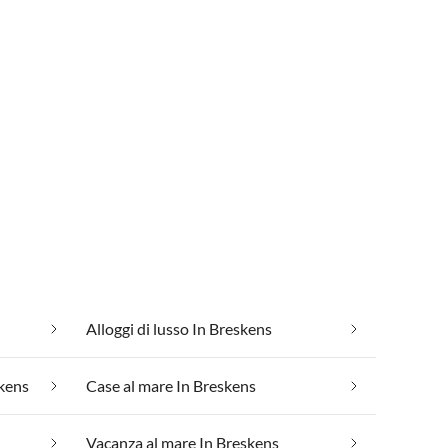
Alloggi di lusso In Breskens
kens
Case al mare In Breskens
Vacanza al mare In Breskens