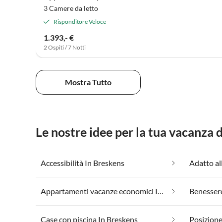
3 Camere da letto
Risponditore Veloce
1.393,- €
2 Ospiti / 7 Notti
Mostra Tutto
Le nostre idee per la tua vacanza 
Accessibilità In Breskens
Adatto al
Appartamenti vacanze economici In Breskens
Benessere
Case con piscina In Breskens
Posizione