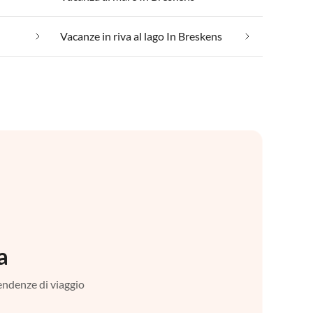
Vacanze in riva al lago In Breskens
a
tendenze di viaggio