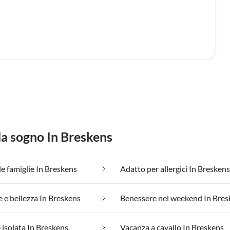
da sogno In Breskens
le famiglie In Breskens
Adatto per allergici In Breskens
 e bellezza In Breskens
Benessere nel weekend In Bres
 isolata In Breskens
Vacanza a cavallo In Breskens