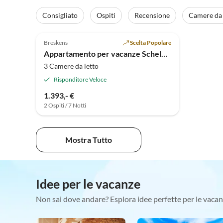
Consigliato
Ospiti
Recensione
Camere da 
4.9
(14)
Breskens
Scelta Popolare
Appartamento per vacanze Scheldeveste 15
3 Camere da letto
Risponditore Veloce
1.393,- €
2 Ospiti / 7 Notti
Mostra Tutto
Idee per le vacanze
Non sai dove andare? Esplora idee perfette per le vacan