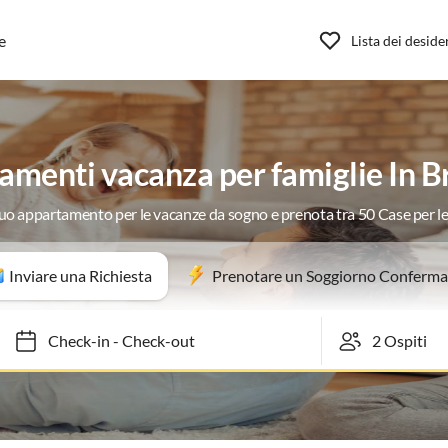
e
Lista dei deside
amenti vacanza per famiglie In B
 tuo appartamento per le vacanze da sogno e prenota tra 50 Case per l
Inviare una Richiesta
Prenotare un Soggiorno Conferma
Check-in
-
Check-out