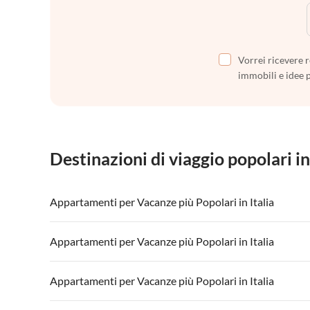
Vorrei ricevere r
immobili e idee 
Destinazioni di viaggio popolari in
Appartamenti per Vacanze più Popolari in Italia
Appartamenti per Vacanze in Italia
Appartamenti
Appartamenti per Vacanze più Popolari in Italia
Appartamenti per Vacanze in Lago di Garda
Appartament
Appartamenti per Vacanze in Italia
Appartamenti
Appartamenti per Vacanze più Popolari in Italia
Appartamenti per Vacanze in Lago di Garda
Appartament