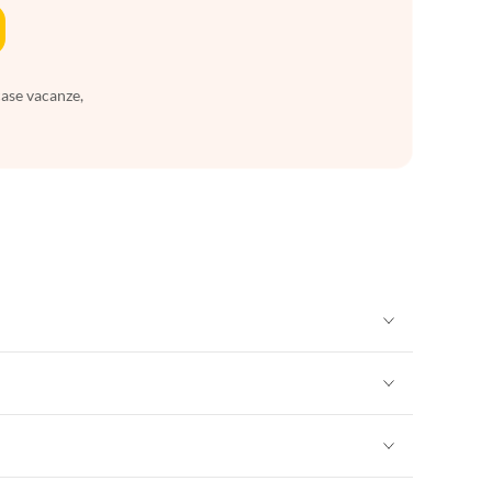
case vacanze,
Appartamenti per Vacanze in Sicilia
Appartamenti per Vacanze in Sicilia