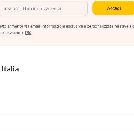
Accedi
egolarmente via email informazioni esclusive e personalizzate relative a 
per le vacanze
Più
 Italia
 per Vacanze in Liguria
Appartamenti per Vacanze in Lombardia
i per Vacanze in Lago di Como
 per Vacanze in Liguria
Appartamenti per Vacanze in Lombardia
i per Vacanze in Lago di Como