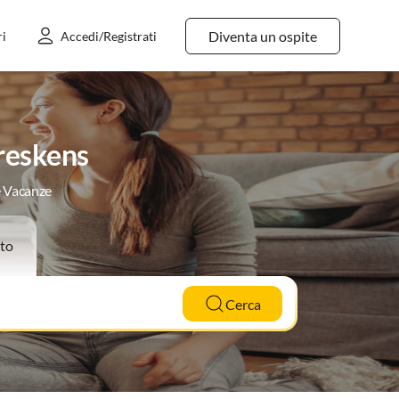
Diventa un ospite
ri
Accedi/Registrati
reskens
e Vacanze
to
Cerca