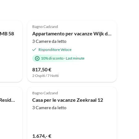
Bagno Cadzand
 MB 58
Appartamento per vacanze Wijk de Brabander 97
3 Camere da letto
Risponditore Veloce
10% di sconto
·
Last minute
817,50 €
2 Ospiti / 7 Notti
Bagno Cadzand
Appartamento per vacanze Residence Deurlo 53-08
Casa per le vacanze Zeekraal 12
3 Camere da letto
1.674,- €