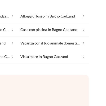
Adatto per allergici In Bagno Cadzand
Alloggi di lusso In Bagno Cadzand
Benessere nel weekend In Bagno Cadzand
Case con piscina In Bagno Cadzand
zand
Vacanza con il tuo animale domestico In Bagno Cadzand
Villaggi vacanza e resort In Bagno Cadzand
Vista mare In Bagno Cadzand