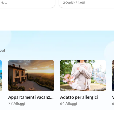
7 Notti
2 Ospiti / 7 Notti
ze!
Appartamenti vacanze economici
Adatto per allergici
V
77 Alloggi
64 Alloggi
6