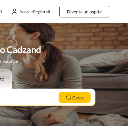
Diventa un ospite
ri
Accedi/Registrati
no Cadzand
le Vacanze
to
Cerca