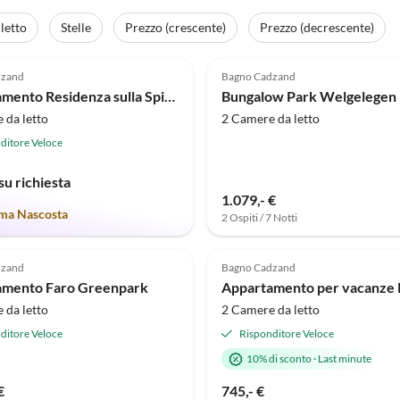
letto
Stelle
Prezzo (crescente)
Prezzo (decrescente)
(1)
dzand
Bagno Cadzand
Appartamento Residenza sulla Spiaggia B001
Bungalow Park Welgelegen
 da letto
2 Camere da letto
ditore Veloce
su richiesta
1.079,- €
a Nascosta
2 Ospiti / 7 Notti
dzand
Bagno Cadzand
amento Faro Greenpark
 da letto
2 Camere da letto
ditore Veloce
Risponditore Veloce
10% di sconto
·
Last minute
€
745,- €