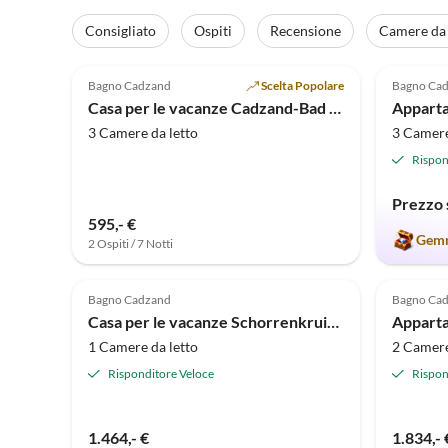
Consigliato
Ospiti
Recensione
Camere da 
Annuncio in
4.4
(6)
Alto
5.0
Bagno Cadzand
Scelta Popolare
Bagno Ca
Casa per le vacanze Cadzand-Bad NL
3 Camere da letto
3 Camere
Rispon
Prezzo 
595,- €
Gemm
2 Ospiti / 7 Notti
Bagno Cadzand
Bagno Ca
Casa per le vacanze Schorrenkruid 08
Appart
1 Camere da letto
2 Camere
Risponditore Veloce
Rispon
1.464,- €
1.834,- 