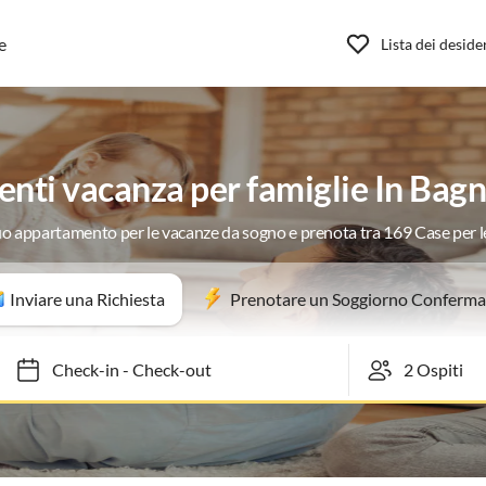
e
Lista dei deside
nti vacanza per famiglie In Bag
tuo appartamento per le vacanze da sogno e prenota tra 169 Case per 
Inviare una Richiesta
Prenotare un Soggiorno Conferma
Check-in
-
Check-out