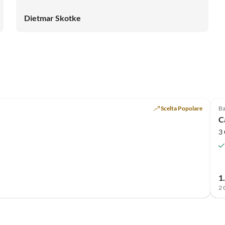
Dietmar Skotke
Scelta Popolare
Ba
C
3 
1
2 