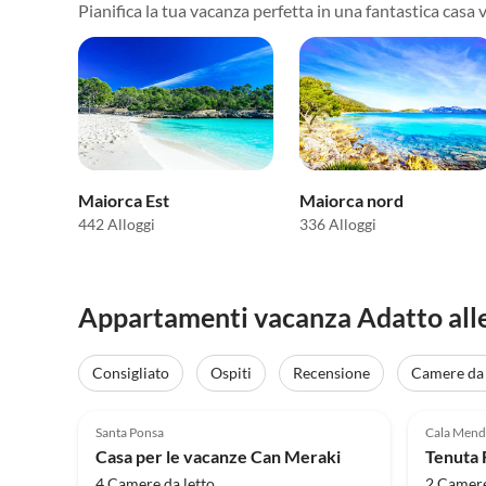
Pianifica la tua vacanza perfetta in una fantastica casa v
Maiorca Est
Maiorca nord
442 Alloggi
336 Alloggi
Appartamenti vacanza Adatto alle f
Consigliato
Ospiti
Recensione
Camere da 
Annuncio in
5.0
(36)
Alto
5.0
Santa Ponsa
Cala Mend
Super ospite
Casa per le vacanze Can Meraki
Tenuta F
4 Camere da letto
2 Camere