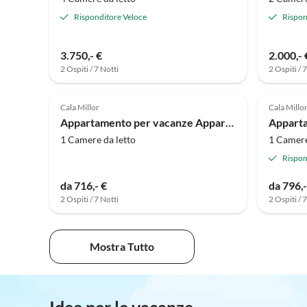
Risponditore Veloce
Rispon
Tour
3.750,- €
2.000,- 
virtuale
2 Ospiti / 7 Notti
2 Ospiti / 
Tour
Annuncio in
virtua
5.0
(1)
Alto
Cala Millor
Cala Millo
Appartamento per vacanze Appartamento Tipo C
Apparta
1 Camere da letto
1 Camere
Rispon
da 716,- €
da 796,-
2 Ospiti / 7 Notti
2 Ospiti / 
Mostra Tutto