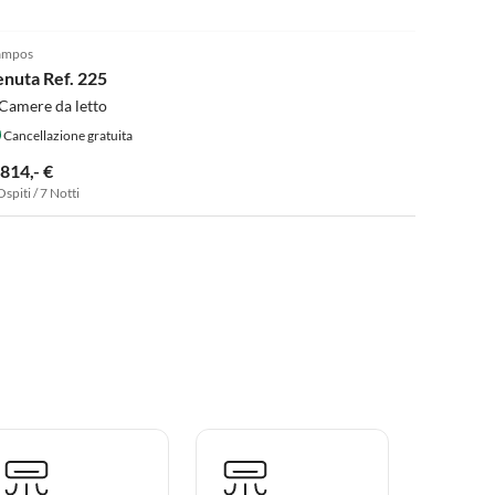
ampos
enuta Ref. 225
Camere da letto
Cancellazione gratuita
.814,- €
Ospiti / 7 Notti