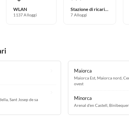
WLAN
Stazione di ricarica per auto elettriche
1137 Alloggi
7 Alloggi
ari
Maiorca
Maiorca Est
,
Maiorca nord
,
Cen
ovest
Minorca
della
,
Sant Josep de sa
Arenal d'en Castell
,
Binibequer