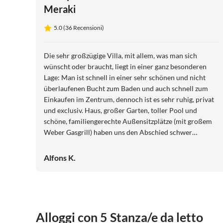
Meraki
5.0 (36 Recensioni)
Die sehr großzügige Villa, mit allem, was man sich
wünscht oder braucht, liegt in einer ganz besonderen
Lage: Man ist schnell in einer sehr schönen und nicht
überlaufenen Bucht zum Baden und auch schnell zum
Einkaufen im Zentrum, dennoch ist es sehr ruhig, privat
und exclusiv. Haus, großer Garten, toller Pool und
schöne, familiengerechte Außensitzplätze (mit großem
Weber Gasgrill) haben uns den Abschied schwer
gemacht . Wir waren mehr als zufrieden und kommen
wieder, unsere Kinder können es kaum abwarten!
Alfons K.
Alloggi con 5 Stanza/e da letto