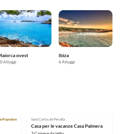
aiorca ovest
Ibiza
0 Alloggi
6 Alloggi
Annuncio in
Annuncio in
Alto
5.0
(3)
Alto
ta Popolare
Sant Carlos de Peralta
Casa per le vacanze Casa Palmera
3 Camere da letto