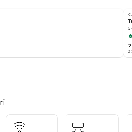
C
T
5 
2
2 
ri