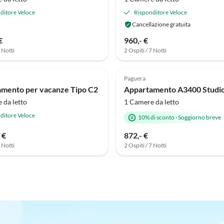
ditore Veloce
Risponditore Veloce
Cancellazione gratuita
€
960,- €
7 Notti
2 Ospiti / 7 Notti
Annuncio in
le
Alto
r
Paguera
mento per vacanze Tipo C2
 da letto
1 Camere da letto
ditore Veloce
10% di sconto
·
Soggiorno breve
 €
872,- €
7 Notti
2 Ospiti / 7 Notti