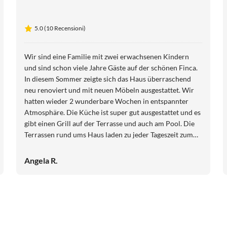
5.0 (10 Recensioni)
Wir sind eine Familie mit zwei erwachsenen Kindern
und sind schon viele Jahre Gäste auf der schönen Finca.
In diesem Sommer zeigte sich das Haus überraschend
neu renoviert und mit neuen Möbeln ausgestattet. Wir
hatten wieder 2 wunderbare Wochen in entspannter
Atmosphäre. Die Küche ist super gut ausgestattet und es
gibt einen Grill auf der Terrasse und auch am Pool. Die
Terrassen rund ums Haus laden zu jeder Tageszeit zum
Verweilen und Genießen ein. Die Sonnenuntergänge hier
sind ganz zauberhaft. Die Lage ist sehr gut, Nähe zu
Angela R.
Santanyi und verschiedene Strände sind gut erreichbar.
Bei Problemen sind Frau Fech oder Marius immer
behilflich. Wir kommen auf jeden Fall wieder!