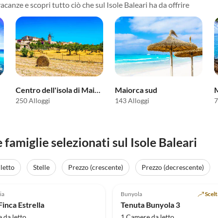
acanze e scopri tutto ciò che sul Isole Baleari ha da offrire
Centro dell'isola di Maiorca
Maiorca sud
M
250 Alloggi
143 Alloggi
7
amiglie selezionati sul Isole Baleari
letto
Stelle
Prezzo (crescente)
Prezzo (decrescente)
Annuncio in
(7)
Alto
4.9
(6)
ia
Bunyola
Scel
inca Estrella
Tenuta Bunyola 3
 da letto
1 Camere da letto