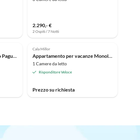
2.290,- €
2 Ospiti / 7 Notti
Tour
Annuncio in
Annuncio in
virtuale
Alto
Alto
Cala Millor
Appartamento A3400 Studio Paguera
Appartamento per vacanze Monolocale tipo A
1 Camere da letto
Risponditore Veloce
Prezzo su richiesta