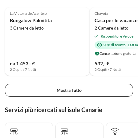
4.8
(13)
Alto
5.0
(12)
La Victoria de Acentejo
Chayofa
Super ospite
Bungalow Palmitita
Casa per le vacanze
3 Camere da letto
2 Camere da letto
Risponditore Veloce
20% di sconto
·
Last m
Cancellazione gratuita
da 1.453,- €
532,- €
2 Ospiti / 7 Notti
2 Ospiti / 7 Notti
Mostra Tutto
Servizi più ricercati sul isole Canarie