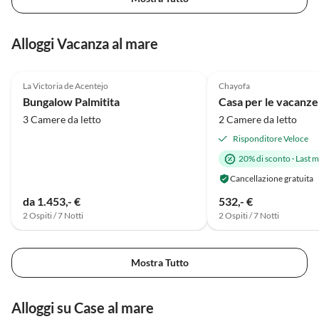
Alloggi Vacanza al mare
Annuncio in
4.8
(13)
Alto
5.0
(12)
La Victoria de Acentejo
Chayofa
Super ospite
Bungalow Palmitita
Casa per le vacanze
3 Camere da letto
2 Camere da letto
Risponditore Veloce
20% di sconto
·
Last m
Cancellazione gratuita
da 1.453,- €
532,- €
2 Ospiti / 7 Notti
2 Ospiti / 7 Notti
Mostra Tutto
Alloggi su Case al mare
Annuncio in