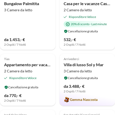
Bungalow Palmitita
Casa per le vacanze Casa Paraiso
3 Camere da letto
2 Camere da letto
Risponditore Veloce
20% di sconto
·
Last minute
Cancellazione gratuita
da 1.453,- €
532,- €
2 Ospiti / 7 Notti
2 Ospiti / 7 Notti
Annuncio in
Annuncio in
4.9
(9)
Alto
5.0
(8)
Alto
Tias
Arrivederci
Appartamento per vacanze Villa la Vega
Villa di lusso Sol y Mar
2 Camere da letto
3 Camere da letto
Risponditore Veloce
Cancellazione gratuita
da 3.488,- €
Cancellazione gratuita
2 Ospiti / 7 Notti
da 770,- €
Gemma Nascosta
2 Ospiti / 7 Notti
Annuncio in
Annuncio in
4.7
(4)
Alto
4.4
(4)
Alto
Icod de los Vinos
San Agustin (Gran Canaria)