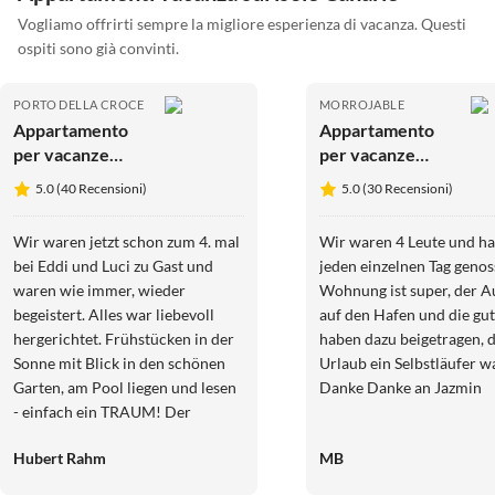
Vogliamo offrirti sempre la migliore esperienza di vacanza. Questi
ospiti sono già convinti.
PORTO DELLA CROCE
MORROJABLE
Appartamento
Appartamento
per vacanze
per vacanze
Finca Tenerife-
Vista mare
5.0 (40 Recensioni)
5.0 (30 Recensioni)
Romantica
fantastica
Wir waren jetzt schon zum 4. mal
Wir waren 4 Leute und h
bei Eddi und Luci zu Gast und
jeden einzelnen Tag genos
waren wie immer, wieder
Wohnung ist super, der A
begeistert. Alles war liebevoll
auf den Hafen und die gut
hergerichtet. Frühstücken in der
haben dazu beigetragen, d
Sonne mit Blick in den schönen
Urlaub ein Selbstläufer wa
Garten, am Pool liegen und lesen
Danke Danke an Jazmin
- einfach ein TRAUM! Der
nächste Aufenthalt ist schon in
Hubert Rahm
MB
Planung.