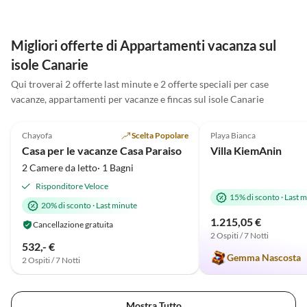
Migliori offerte di Appartamenti vacanza sul
isole Canarie
Qui troverai 2 offerte last minute e 2 offerte speciali per case
vacanze, appartamenti per vacanze e fincas sul isole Canarie
Annuncio in
5.0
(12)
Alto
5.0
(2)
Chayofa
Scelta Popolare
Playa Bianca
Casa per le vacanze Casa Paraiso
Villa KiemAnin
2 Camere da letto· 1 Bagni
Risponditore Veloce
15% di sconto
·
Last m
20% di sconto
·
Last minute
1.215,05 €
Cancellazione gratuita
2 Ospiti / 7 Notti
532,- €
Gemma Nascosta
2 Ospiti / 7 Notti
Mostra Tutto