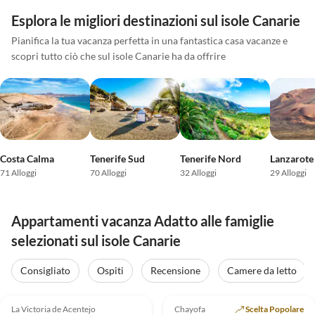
Esplora le migliori destinazioni sul isole Canarie
Pianifica la tua vacanza perfetta in una fantastica casa vacanze e
scopri tutto ciò che sul isole Canarie ha da offrire
Costa Calma
Tenerife Sud
Tenerife Nord
Lanzarote
71 Alloggi
70 Alloggi
32 Alloggi
29 Alloggi
Appartamenti vacanza Adatto alle famiglie
selezionati sul isole Canarie
Consigliato
Ospiti
Recensione
Camere da letto
Annuncio in
Annuncio in
4.8
(13)
Alto
5.0
(12)
Alto
La Victoria de Acentejo
Chayofa
Scelta Popolare
Super ospite