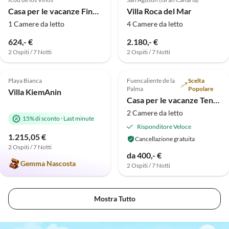
Casa per le vacanze Finca Vista bonita - Casa Vista
Villa Roca del Mar
1 Camere da letto
4 Camere da letto
624,- €
2.180,- €
2 Ospiti / 7 Notti
2 Ospiti / 7 Notti
Annuncio in
Annuncio in
5.0
(2)
Alto
Alto
Playa Bianca
Fuencaliente de la
Scelta
Palma
Popolare
Villa KiemAnin
Casa per le vacanze Tenuta nel sud dell'isola
2 Camere da letto
15% di sconto
·
Last minute
Risponditore Veloce
1.215,05 €
Cancellazione gratuita
2 Ospiti / 7 Notti
da 400,- €
Gemma Nascosta
2 Ospiti / 7 Notti
Mostra Tutto