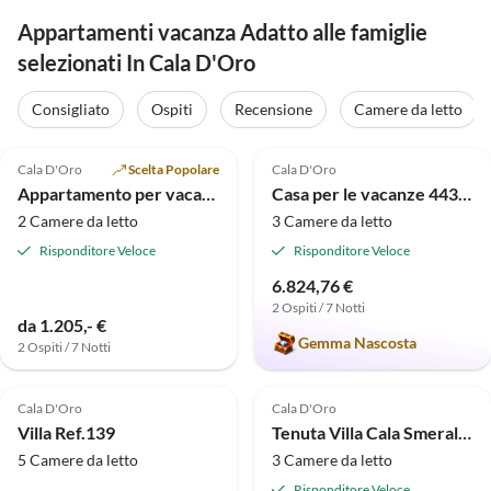
Appartamenti vacanza Adatto alle famiglie
selezionati In Cala D'Oro
Consigliato
Ospiti
Recensione
Camere da letto
4.9
(128)
5.0
(1)
Cala D'Oro
Scelta Popolare
Cala D'Oro
Appartamento per vacanze Villa Schmidt
Casa per le vacanze 44388 Luxusvilla Kanani
2 Camere da letto
3 Camere da letto
Risponditore Veloce
Risponditore Veloce
6.824,76 €
2 Ospiti / 7 Notti
da 1.205,- €
Gemma Nascosta
2 Ospiti / 7 Notti
5.0
(1)
Cala D'Oro
Cala D'Oro
Villa Ref.139
Tenuta Villa Cala Smeraldo
5 Camere da letto
3 Camere da letto
Risponditore Veloce