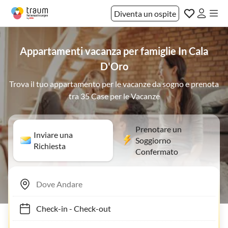
Diventa un ospite
Appartamenti vacanza per famiglie In Cala
D'Oro
Trova il tuo appartamento per le vacanze da sogno e prenota
tra 35 Case per le Vacanze
Prenotare un
Inviare una
Soggiorno
Richiesta
Confermato
Check-in
-
Check-out