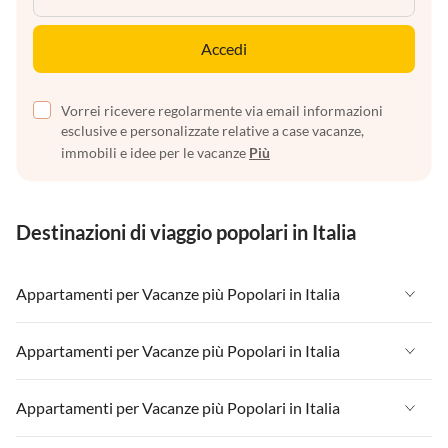
Accedi
Vorrei ricevere regolarmente via email informazioni
esclusive e personalizzate relative a case vacanze,
immobili e idee per le vacanze
Più
Destinazioni di viaggio popolari in Italia
Appartamenti per Vacanze più Popolari in Italia
Appartamenti per Vacanze in Italia
Appartamenti per Vacanze più Popolari in Italia
Appartamenti per Vacanze in Liguria
Appartamenti per Vacanze in Italia
Appartamenti per Vacanze più Popolari in Italia
Appartamenti per Vacanze in Lombardia
Appartamenti per Vacanze in Liguria