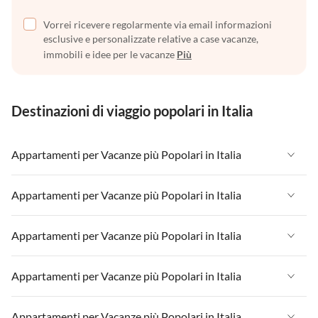
Vorrei ricevere regolarmente via email informazioni
esclusive e personalizzate relative a case vacanze,
immobili e idee per le vacanze
Più
Destinazioni di viaggio popolari in Italia
Appartamenti per Vacanze più Popolari in Italia
Appartamenti per Vacanze in Italia
Appartamenti per Vacanze più Popolari in Italia
Appartamenti per Vacanze in Liguria
Appartamenti per Vacanze in Italia
Appartamenti per Vacanze più Popolari in Italia
Appartamenti per Vacanze in Lombardia
Appartamenti per Vacanze in Liguria
Appartamenti per Vacanze in Sicilia
Appartamenti per Vacanze in Italia
Appartamenti per Vacanze più Popolari in Italia
Appartamenti per Vacanze in Lombardia
Appartamenti per Vacanze in Lago di Garda
Appartamenti per Vacanze in Liguria
Appartamenti per Vacanze in Sicilia
Appartamenti per Vacanze in Italia
Appartamenti per Vacanze più Popolari in Italia