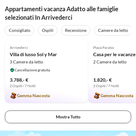
Appartamenti vacanza Adatto alle famiglie
selezionati In Arrivederci
Consigliato
Ospiti
Recensione
Camere da letto
Annuncio in
5.0
(8)
Alto
4.8
(3)
Arrivederci
Playa Paraíso
Villa di lusso Sol y Mar
3 Camere da letto
2 Camere da letto
Cancellazione gratuita
3.788,- €
1.820,- €
2 Ospiti / 7 Notti
2 Ospiti / 7 Notti
Gemma Nascosta
Gemma Nascosta
Mostra Tutto