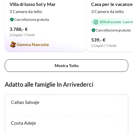
Villa di lusso Sol y Mar
Casa per le vacanze
3 Camere da letto
3 Camere da letto
Cancellazione gratuita
30% di sconto
·
Last m
3.788,- €
Cancellazione gratuita
2 Ospiti / 7 Notti
539,- €
Gemma Nascosta
2 Ospiti / 7 Notti
Mostra Tutto
Adatto alle famiglie In Arrivederci
Callao Salvaje
Costa Adeje