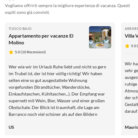
Vogliamo offrirti sempre la migliore esperienza di vacanza. Questi
ospiti sono già convinti.
TIJOCO BAJO
ARRIVE
Appartamento per vacanze El
Villa 
Molino
5.0 
5.0 (10 Recensioni)
Wir ha
Wer wie wir im Urlaub Ruhe liebt und nicht so gern
sehr ge
im Trubel ist, der ist hier völlig richtig! Wir haben
ausgest
selten eine so gut ausgestattete Wohnung
ruhige
vorgefunden (Strandtücher, Wanderstöcke,
Atmosphäre. Besonders pos
Einkaufstaschen, Kühltaschen...). Der Empfang war
der sc
supernett mit Wein, Bier, Wasser und einer großen
Gestal
Obstschale. Der Blick ist traumhaft, die Lage am
darauf
Barranco noch viel schöner als auf den Bildern
Eine U
erkennbar. Den tollen Pool konnten wir wegen des
US
Mauric
Wetters nicht nutzen, er ist im Sommer aber sicher
eine Bereicherung. Die zahlreichen Sitzgelegenheiten