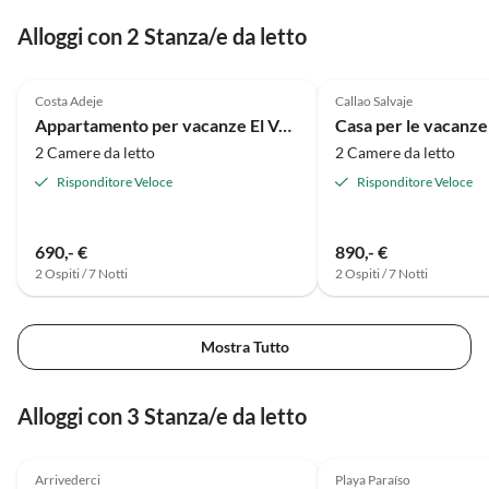
auf verschiedenen Terrassen sind klasse. Wir haben
Alloggi con 2 Stanza/e da letto
unseren Aufenthalt einfach nur genossen! Frau
Weber und ihr Mann sind überaus herzliche
4.5
(1)
Gastgeber, denen man anmerkt, dass sie das, was sie
Costa Adeje
Callao Salvaje
machen, gerne tun. Ein riesiges Dankeschön!!!
Appartamento per vacanze El Volcano
2 Camere da letto
2 Camere da letto
Risponditore Veloce
Risponditore Veloce
690,- €
890,- €
2 Ospiti / 7 Notti
2 Ospiti / 7 Notti
Mostra Tutto
Alloggi con 3 Stanza/e da letto
Annuncio in
5.0
(8)
Alto
Arrivederci
Playa Paraíso