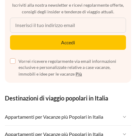
Iscriviti alla nostra newsletter e ricevi regolarmente offerte,
consigli degli insider e tendenze di viaggio attuali.
Accedi
Vorrei ricevere regolarmente via email informazioni
esclusive e personalizzate relative a case vacanze,
immobili e idee per le vacanze
Più
Destinazioni di viaggio popolari in Italia
Appartamenti per Vacanze più Popolari in Italia
Appartamenti per Vacanze in Italia
Appartamenti per Vacanze più Popolari in Italia