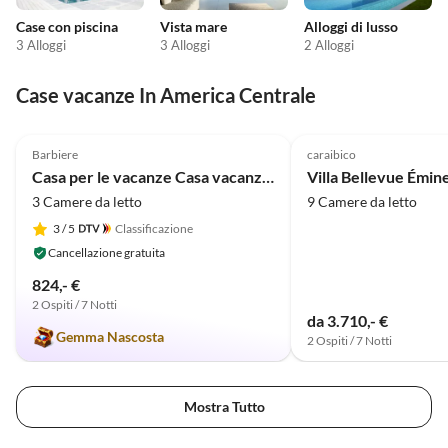
Case con piscina
Vista mare
Alloggi di lusso
3 Alloggi
3 Alloggi
2 Alloggi
Case vacanze In America Centrale
5.0
(14)
Barbiere
caraibico
Casa per le vacanze Casa vacanze Don Genaro "Tikki Balu"
Villa Bellevue Émin
3 Camere da letto
9 Camere da letto
3
/ 5
Classificazione
Cancellazione gratuita
824,- €
2 Ospiti / 7 Notti
da 3.710,- €
Gemma Nascosta
2 Ospiti / 7 Notti
Mostra Tutto