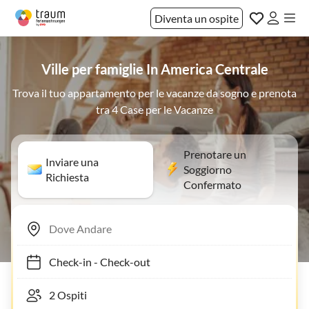
Diventa un ospite
Ville per famiglie In America Centrale
Trova il tuo appartamento per le vacanze da sogno e prenota
tra 4 Case per le Vacanze
Prenotare un
Inviare una
Soggiorno
Richiesta
Confermato
Check-in
-
Check-out