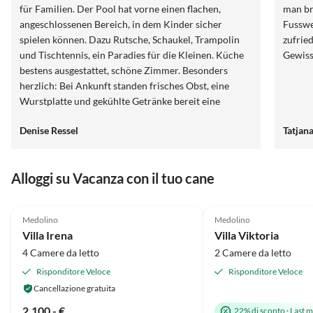
für Familien. Der Pool hat vorne einen flachen,
man br
angeschlossenen Bereich, in dem Kinder sicher
Fussweg). Sehr nettes Inhaberpaar
spielen können. Dazu Rutsche, Schaukel, Trampolin
zufrie
und Tischtennis, ein Paradies für die Kleinen. Küche
Gewiss
bestens ausgestattet, schöne Zimmer. Besonders
herzlich: Bei Ankunft standen frisches Obst, eine
Wurstplatte und gekühlte Getränke bereit eine
liebevolle Geste. In einer ungewöhnlich regenreichen
Denise Ressel
Tatjan
Woche hätten wir einen Trockner praktisch gefunden,
sonst war alles perfekt. Wir haben uns sehr
wohlgefühlt und würden jederzeit wiederkommen.
Alloggi su Vacanza con il tuo cane
4.9
(5)
5.0
(2)
Medolino
Medolino
Villa Irena
Villa Viktoria
4 Camere da letto
2 Camere da letto
Risponditore Veloce
Risponditore Veloce
Cancellazione gratuita
2.100,- €
22% di sconto
·
Last m