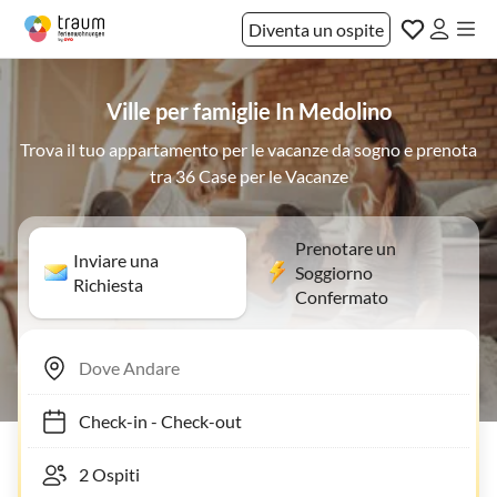
Diventa un ospite
Ville per famiglie In Medolino
Trova il tuo appartamento per le vacanze da sogno e prenota
tra 36 Case per le Vacanze
Prenotare un
Inviare una
Soggiorno
Richiesta
Confermato
Check-in
-
Check-out