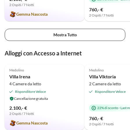
2 Ospiti / 7 Notti
760,- €
Gemma Nascosta
2 Ospiti / 7 Notti
Mostra Tutto
Alloggi con Accesso a Internet
4.9
(5)
5.0
(2)
Medolino
Medolino
Villa Irena
Villa Viktoria
4 Camere da letto
2 Camere da letto
Risponditore Veloce
Risponditore Veloce
Cancellazione gratuita
2.100,- €
22% di sconto
·
Last m
2 Ospiti / 7 Notti
760,- €
Gemma Nascosta
2 Ospiti / 7 Notti