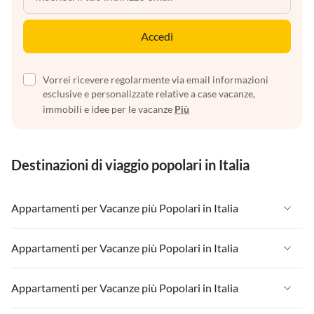
Accedi
Vorrei ricevere regolarmente via email informazioni
esclusive e personalizzate relative a case vacanze,
immobili e idee per le vacanze
Più
Destinazioni di viaggio popolari in Italia
Appartamenti per Vacanze più Popolari in Italia
Appartamenti per Vacanze in Italia
Appartamenti per Vacanze più Popolari in Italia
Appartamenti per Vacanze in Liguria
Appartamenti per Vacanze in Italia
Appartamenti per Vacanze più Popolari in Italia
Appartamenti per Vacanze in Lombardia
Appartamenti per Vacanze in Liguria