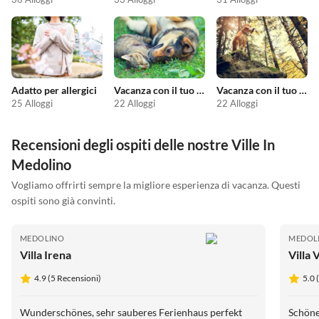
Adatto per allergici
Vacanza con il tuo animale domestico
Vacanza con il tuo cane
25 Alloggi
22 Alloggi
22 Alloggi
Recensioni degli ospiti delle nostre Ville In
Medolino
Vogliamo offrirti sempre la migliore esperienza di vacanza. Questi
ospiti sono già convinti.
MEDOLINO
MEDOL
Villa Irena
Villa 
4.9 (5 Recensioni)
5.0 
Wunderschönes, sehr sauberes Ferienhaus perfekt
Schöne