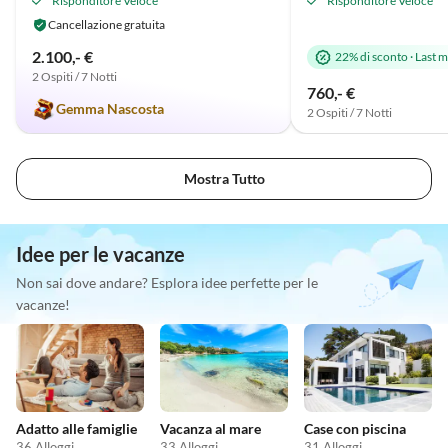
Risponditore Veloce
Risponditore Veloce
Cancellazione gratuita
2.100,- €
22% di sconto
·
Last m
2 Ospiti / 7 Notti
760,- €
Gemma Nascosta
2 Ospiti / 7 Notti
Mostra Tutto
Idee per le vacanze
Non sai dove andare? Esplora idee perfette per le
vacanze!
Adatto alle famiglie
Vacanza al mare
Case con piscina
36 Alloggi
33 Alloggi
31 Alloggi