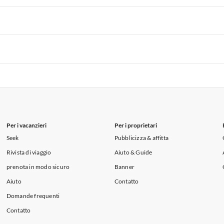
i per Vacanze in Lago di Como
 per Vacanze in Liguria
Appartamenti per Vacanze in Lombardia
i per Vacanze in Lago di Como
 per Vacanze in Liguria
Appartamenti per Vacanze in Lombardia
i per Vacanze in Lago di Como
 per Vacanze in Liguria
Appartamenti per Vacanze in Lombardia
i per Vacanze in Lago di Como
Per i vacanzieri
Per i proprietari
Seek
Pubblicizza & affitta
Rivista di viaggio
Aiuto & Guide
prenota in modo sicuro
Banner
Aiuto
Contatto
Domande frequenti
Contatto