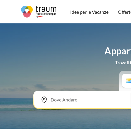
Idee per le Vacanze
Offert
Appart
Trova il