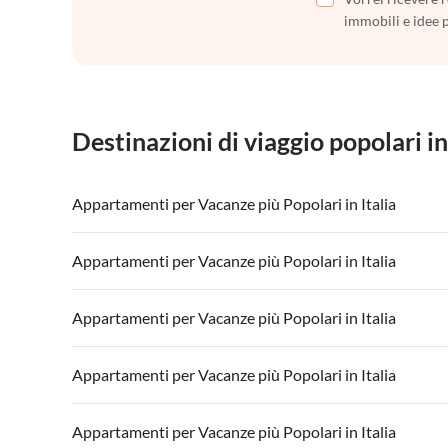
immobili e idee 
Destinazioni di viaggio popolari in
Appartamenti per Vacanze più Popolari in Italia
Appartamenti per Vacanze in Italia
Appartamenti
Appartamenti per Vacanze più Popolari in Italia
Appartamenti per Vacanze in Lago di Garda
Appartament
Appartamenti per Vacanze in Italia
Appartamenti
Appartamenti per Vacanze più Popolari in Italia
Appartamenti per Vacanze in Lago di Garda
Appartament
Appartamenti per Vacanze in Italia
Appartamenti
Appartamenti per Vacanze più Popolari in Italia
Appartamenti per Vacanze in Lago di Garda
Appartament
Appartamenti per Vacanze in Italia
Appartamenti
Appartamenti per Vacanze più Popolari in Italia