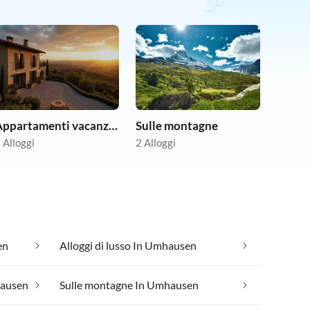
Appartamenti vacanze economici
Sulle montagne
 Alloggi
2 Alloggi
en
Alloggi di lusso In Umhausen
hausen
Sulle montagne In Umhausen