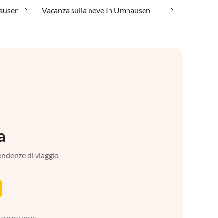
hausen
Vacanza sulla neve In Umhausen
a
tendenze di viaggio
case vacanze,