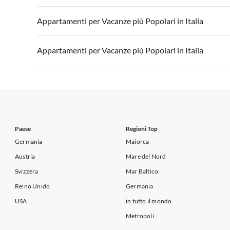
Appartamenti per Vacanze in Lago di Garda
Appartament
Appartamenti per Vacanze in Italia
Appartamenti
Appartamenti per Vacanze più Popolari in Italia
Appartamenti per Vacanze in Lago di Garda
Appartament
Appartamenti per Vacanze in Italia
Appartamenti
Appartamenti per Vacanze più Popolari in Italia
Appartamenti per Vacanze in Lago di Garda
Appartament
Appartamenti per Vacanze in Italia
Appartamenti
Appartamenti per Vacanze in Lago di Garda
Appartament
Paese
Regioni Top
Germania
Maiorca
Austria
Mare del Nord
Svizzera
Mar Baltico
Reino Unido
Germania
USA
in tutto il mondo
Metropoli