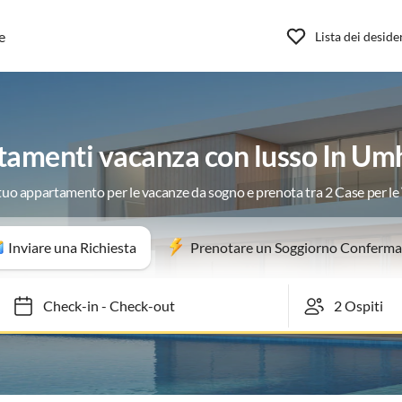
e
Lista dei deside
amenti vacanza con lusso In U
 tuo appartamento per le vacanze da sogno e prenota tra 2 Case per l
Inviare una Richiesta
Prenotare un Soggiorno Conferma
Check-in
-
Check-out