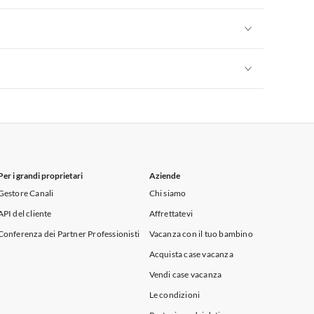
Appartamenti per Vacanze in Sicilia
Appartamenti per Vacanze in Sicilia
Appartamenti per Vacanze in Sicilia
Per i grandi proprietari
Aziende
Gestore Canali
Chi siamo
API del cliente
Affrettatevi
Conferenza dei Partner Professionisti
Vacanza con il tuo bambino
Acquista case vacanza
Vendi case vacanza
Le condizioni