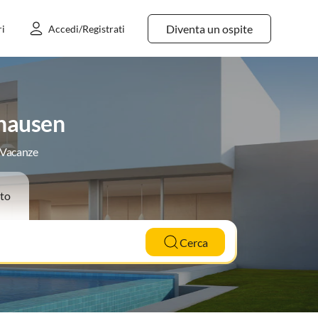
Diventa un ospite
ri
Accedi/Registrati
mhausen
e Vacanze
to
Cerca