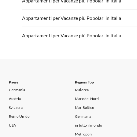
Appartamenti per Vacanze più Popolari in Italia
Appartamenti per Vacanze in Lago di Garda
Appartament
Appartamenti per Vacanze in Italia
Appartamenti
Appartamenti per Vacanze più Popolari in Italia
Appartamenti per Vacanze in Lago di Garda
Appartament
Appartamenti per Vacanze in Italia
Appartamenti
Appartamenti per Vacanze più Popolari in Italia
Appartamenti per Vacanze in Lago di Garda
Appartament
Appartamenti per Vacanze in Italia
Appartamenti
Appartamenti per Vacanze in Lago di Garda
Appartament
Paese
Regioni Top
Germania
Maiorca
Austria
Mare del Nord
Svizzera
Mar Baltico
Reino Unido
Germania
USA
in tutto il mondo
Metropoli