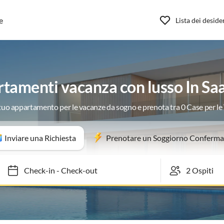
e
Lista dei deside
tamenti vacanza con lusso In Sa
 tuo appartamento per le vacanze da sogno e prenota tra 0 Case per l
Inviare una Richiesta
Prenotare un Soggiorno Conferma
Check-in
-
Check-out