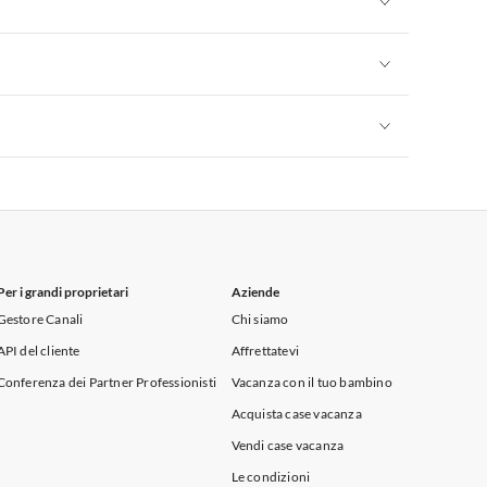
Appartamenti per Vacanze in Sicilia
Appartamenti per Vacanze in Sicilia
Appartamenti per Vacanze in Sicilia
Per i grandi proprietari
Aziende
Gestore Canali
Chi siamo
API del cliente
Affrettatevi
Conferenza dei Partner Professionisti
Vacanza con il tuo bambino
Acquista case vacanza
Vendi case vacanza
Le condizioni