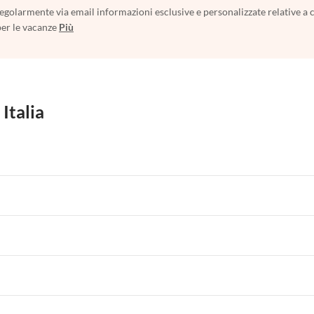
egolarmente via email informazioni esclusive e personalizzate relative a 
per le vacanze
Più
 Italia
 per Vacanze in Liguria
Appartamenti per Vacanze in Lombardia
i per Vacanze in Lago di Como
 per Vacanze in Liguria
Appartamenti per Vacanze in Lombardia
i per Vacanze in Lago di Como
 per Vacanze in Liguria
Appartamenti per Vacanze in Lombardia
i per Vacanze in Lago di Como
 per Vacanze in Liguria
Appartamenti per Vacanze in Lombardia