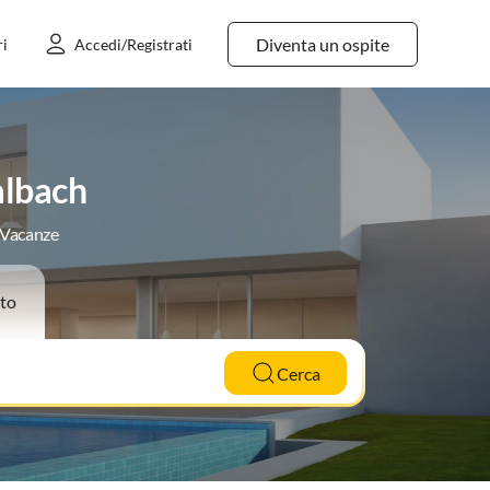
Diventa un ospite
ri
Accedi/Registrati
albach
e Vacanze
to
Cerca