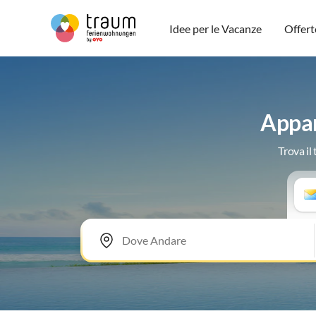
Idee per le Vacanze
Offert
Appar
Trova il