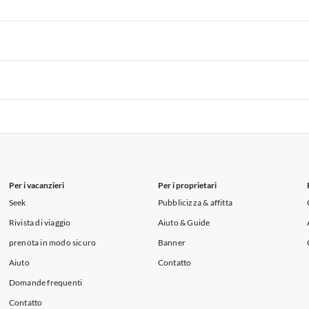
i per Vacanze in Lago di Como
 per Vacanze in Liguria
Appartamenti per Vacanze in Lombardia
i per Vacanze in Lago di Como
 per Vacanze in Liguria
Appartamenti per Vacanze in Lombardia
i per Vacanze in Lago di Como
 per Vacanze in Liguria
Appartamenti per Vacanze in Lombardia
i per Vacanze in Lago di Como
Per i vacanzieri
Per i proprietari
Seek
Pubblicizza & affitta
Rivista di viaggio
Aiuto & Guide
prenota in modo sicuro
Banner
Aiuto
Contatto
Domande frequenti
Contatto