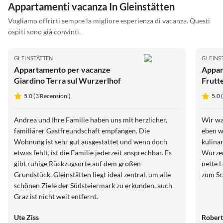
Appartamenti vacanza In Gleinstätten
Vogliamo offrirti sempre la migliore esperienza di vacanza. Questi
ospiti sono già convinti.
GLEINSTÄTTEN
GLEINS
Appartamento per vacanze
Appar
Giardino Terra sul Wurzerlhof
Frutt
5.0 (3 Recensioni)
5.0 
Andrea und Ihre Familie haben uns mit herzlicher,
Wir wa
familiärer Gastfreundschaft empfangen. Die
eben w
Wohnung ist sehr gut ausgestattet und wenn doch
kulina
etwas fehlt, ist die Familie jederzeit ansprechbar. Es
Wurzer
gibt ruhige Rückzugsorte auf dem großen
nette 
Grundstück. Gleinstätten liegt ideal zentral, um alle
zum Sc
schönen Ziele der Südsteiermark zu erkunden, auch
Graz ist nicht weit entfernt.
Ute Ziss
Rober