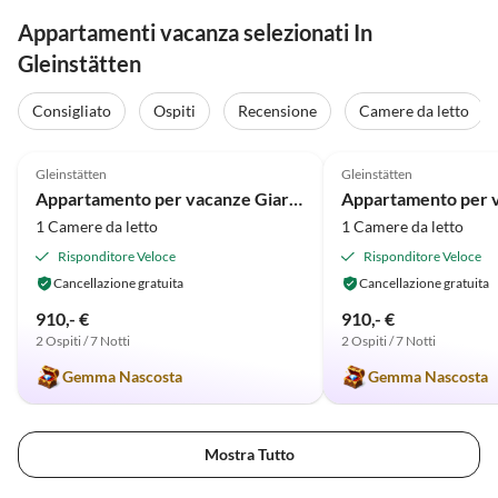
Appartamenti vacanza selezionati In
Gleinstätten
Consigliato
Ospiti
Recensione
Camere da letto
5.0
(3)
5.0
(1)
Gleinstätten
Gleinstätten
Appartamento per vacanze Giardino Terra sul Wurzerlhof
1 Camere da letto
1 Camere da letto
Risponditore Veloce
Risponditore Veloce
Cancellazione gratuita
Cancellazione gratuita
910,- €
910,- €
2 Ospiti / 7 Notti
2 Ospiti / 7 Notti
Gemma Nascosta
Gemma Nascosta
Mostra Tutto