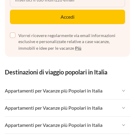
Accedi
Vorrei ricevere regolarmente via email informazioni
esclusive e personalizzate relative a case vacanze,
immobili e idee per le vacanze
Più
Destinazioni di viaggio popolari in Italia
Appartamenti per Vacanze più Popolari in Italia
Appartamenti per Vacanze in Italia
Appartamenti per Vacanze più Popolari in Italia
Appartamenti per Vacanze in Liguria
Appartamenti per Vacanze in Italia
Appartamenti per Vacanze più Popolari in Italia
Appartamenti per Vacanze in Lombardia
Appartamenti per Vacanze in Liguria