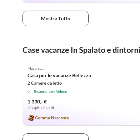
Mostra Tutto
Case vacanze In Spalato e dintorn
4.9
(20)
Macarsca
Casa per le vacanze Bellezza
2 Camere da letto
Risponditore Veloce
1.330,- €
2 Ospiti / 7 Notti
Gemma Nascosta