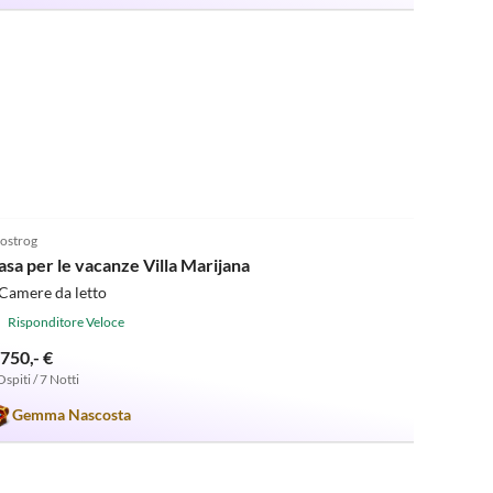
5.0
(6)
ostrog
asa per le vacanze Villa Marijana
Camere da letto
Risponditore Veloce
.750,- €
Ospiti / 7 Notti
Gemma Nascosta