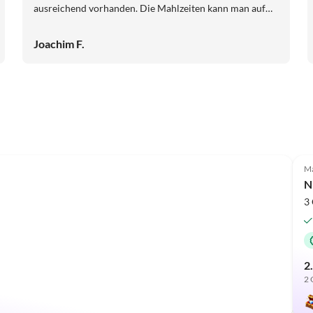
ausreichend vorhanden. Die Mahlzeiten kann man auf
der großen überdachten Terrasse mit Blick auf das Meer
genießen. Es ist auch eine Grillstelle und ein großer
Joachim F.
beheizter Pool und Sonnenliegen und Sonnenschirme
vorhanden. Wir hatten einen super Urlaub, mit wirklich
sehr freundlichen Vermietern. Danke auch an die
Agentur maduholiday bei der Beratung und bei der Hilfe
bei der Anreise.
Ma
N
3 
2
2 