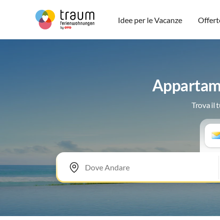
Idee per le Vacanze
Offert
Appartame
Trova il