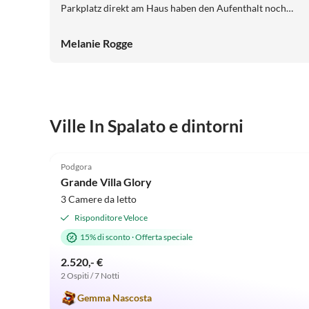
Parkplatz direkt am Haus haben den Aufenthalt noch
komfortabler gemacht. Alles sauber, gepflegt und sehr
gemütlich. Sehr empfehlenswert!
Melanie Rogge
Ville In Spalato e dintorni
5.0
(6)
Podgora
Grande Villa Glory
3 Camere da letto
Risponditore Veloce
15% di sconto
·
Offerta speciale
2.520,- €
2 Ospiti / 7 Notti
Gemma Nascosta