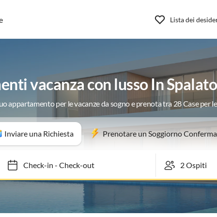
e
Lista dei deside
nti vacanza con lusso In Spalato 
 tuo appartamento per le vacanze da sogno e prenota tra 28 Case per l
Inviare una Richiesta
Prenotare un Soggiorno Conferma
Check-in
-
Check-out