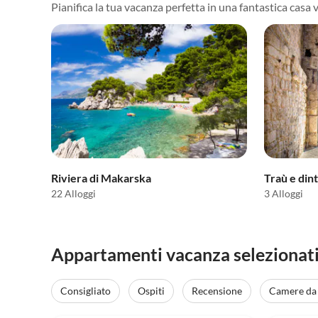
Pianifica la tua vacanza perfetta in una fantastica casa v
Riviera di Makarska
Traù e din
22 Alloggi
3 Alloggi
Appartamenti vacanza selezionati 
Consigliato
Ospiti
Recensione
Camere da 
Annuncio in
4.9
(13)
Alto
5.0