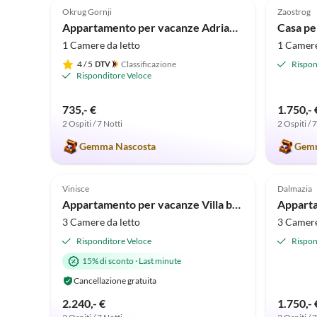
Okrug Gornji
Zaostrog
Appartamento per vacanze Adriana - Direttamente sul mare
Casa pe
1 Camere da letto
1 Camere
4
/ 5
Classificazione
Rispon
Risponditore Veloce
735,- €
1.750,- 
2 Ospiti / 7 Notti
2 Ospiti / 
Gemma Nascosta
Gemm
Annuncio in
5.0
(5)
Alto
5.0
Vinisce
Dalmazia
Super ospite
Appartamento per vacanze Villa by the Sea
3 Camere da letto
3 Camere
Risponditore Veloce
Rispon
15% di sconto
·
Last minute
Cancellazione gratuita
2.240,- €
1.750,- 