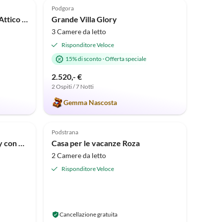
Podgora
Appartamento per vacanze Attico Sunset Makarska con vista mare
Grande Villa Glory
3 Camere da letto
Risponditore Veloce
15% di sconto
·
Offerta speciale
2.520,- €
2 Ospiti / 7 Notti
Gemma Nascosta
Podstrana
Casa per le vacanze Blue Sky con piscina in posizione tranquilla
Casa per le vacanze Roza
2 Camere da letto
Risponditore Veloce
Cancellazione gratuita