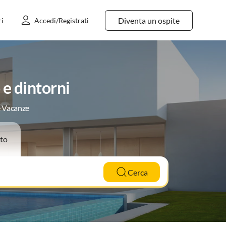
Diventa un ospite
ri
Accedi/Registrati
e dintorni
e Vacanze
to
Cerca