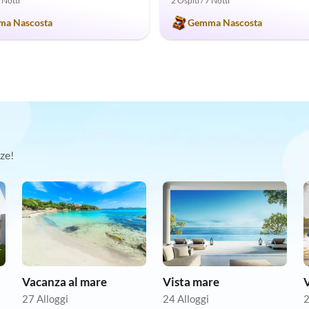
7 Notti
2 Ospiti / 7 Notti
a Nascosta
Gemma Nascosta
ze!
Vacanza al mare
Vista mare
V
27 Alloggi
24 Alloggi
2