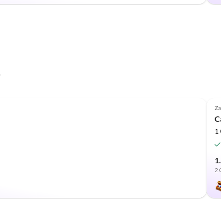
i
Za
C
1 
1
2 