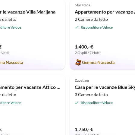
Macarsca
r le vacanze Villa Marijana
 da letto
2 Camere da letto
ditore Veloce
Risponditore Veloce
€
1.400,- €
7 Notti
2 Ospiti / 7 Notti
a Nascosta
Gemma Nascosta
(2)
5.0
(2)
Zaostrog
Appartamento per vacanze Attico esclusivo Sara
 da letto
3 Camere da letto
ditore Veloce
Risponditore Veloce
€
1.750,- €