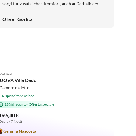
sorgt für zusätzlichen Komfort, auch außerhalb der
Sommermonate. Ein großes Lob auch an den Gastgeber,
sehr freundlich und zuvorkommend. Wir haben jede
Oliver Görlitz
Minute genossen und kommen als Familie auf jeden Fall
wieder.
5.0
(2)
carsca
UOVA Villa Dado
Camere da letto
Risponditore Veloce
18% di sconto
·
Offerta speciale
.066,40 €
Ospiti / 7 Notti
Gemma Nascosta