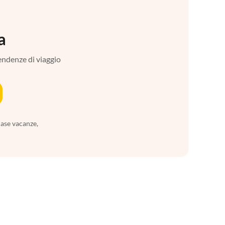
a
tendenze di viaggio
case vacanze,