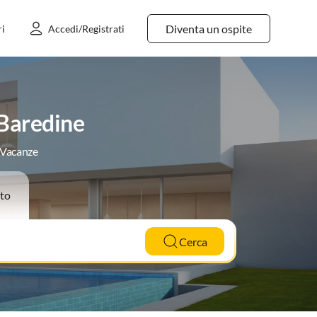
Diventa un ospite
ri
Accedi/Registrati
 Baredine
e Vacanze
to
Cerca