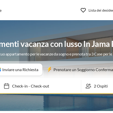
e
Lista dei deside
enti vacanza con lusso In Jama
 tuo appartamento per le vacanze da sogno e prenota tra 3 Case per l
Inviare una Richiesta
Prenotare un Soggiorno Conferma
Check-in
-
Check-out