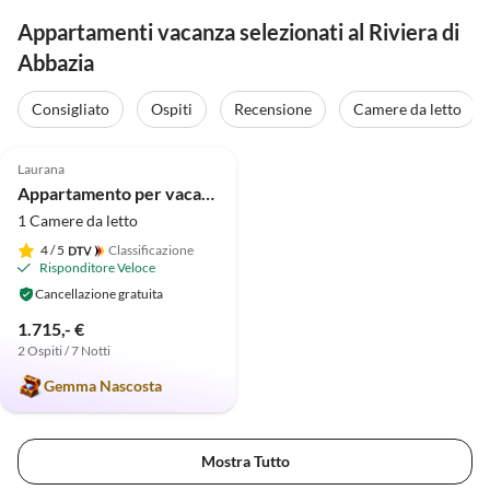
Appartamenti vacanza selezionati al Riviera di
Abbazia
Consigliato
Ospiti
Recensione
Camere da letto
4.9
(11)
Laurana
Appartamento per vacanze Losinj
1 Camere da letto
4
/ 5
Classificazione
Risponditore Veloce
Cancellazione gratuita
1.715,- €
2 Ospiti / 7 Notti
Gemma Nascosta
Mostra Tutto