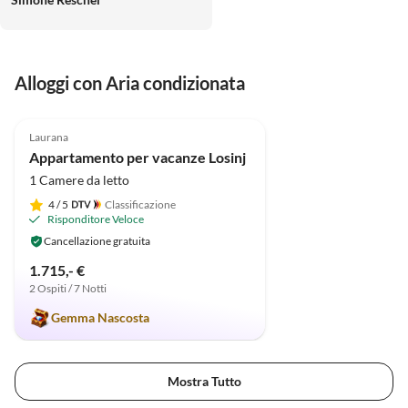
belohnt. Die Wohnung selbst war
sehr sauber und mit allem was
man braucht,ausgestattet.es war
ein richtig schöner Urlaub und
Alloggi con Aria condizionata
wir kommen sehr gern wieder.
4.9
(11)
Laurana
Appartamento per vacanze Losinj
1 Camere da letto
4
/ 5
Classificazione
Risponditore Veloce
Cancellazione gratuita
1.715,- €
2 Ospiti / 7 Notti
Gemma Nascosta
Mostra Tutto