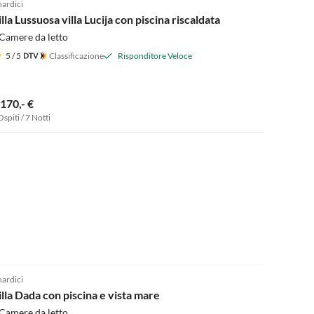
nardici
lla Lussuosa villa Lucija con piscina riscaldata
Camere da letto
5
/ 5
Classificazione
Risponditore Veloce
.170,- €
Ospiti / 7 Notti
4.8
(2)
nardici
illa Dada con piscina e vista mare
Camere da letto