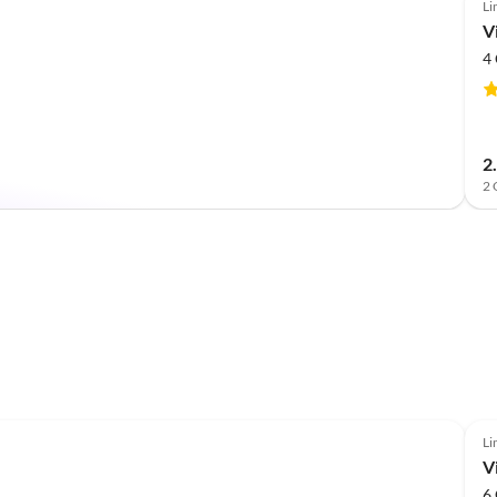
Li
Vi
4 
2
2 
Li
V
6 