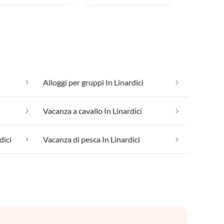
Alloggi per gruppi In Linardici
Vacanza a cavallo In Linardici
dici
Vacanza di pesca In Linardici