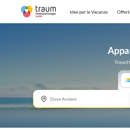
Idee per le Vacanze
Offert
Appar
Trova il