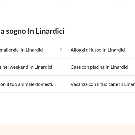
da sogno In Linardici
 allergici In Linardici
Alloggi di lusso In Linardici
 nel weekend In Linardici
Case con piscina In Linardici
Vacanza con il tuo animale domestico In Linardici
Vacanza con il tuo cane In Linar