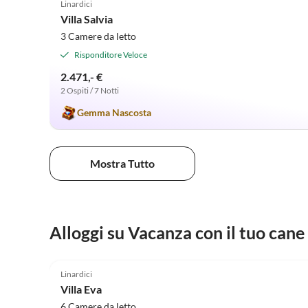
Linardici
Villa Salvia
3 Camere da letto
Risponditore Veloce
2.471,- €
2 Ospiti / 7 Notti
Gemma Nascosta
Mostra Tutto
Alloggi su Vacanza con il tuo cane
4.9
(4)
Linardici
Villa Eva
6 Camere da letto