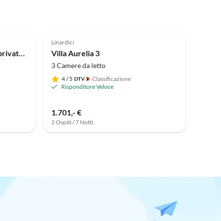
Linardici
Villa NATHALIE con piscina privata, jacuzzi e sauna all'aperto
Villa Aurelia 3
3 Camere da letto
4
/ 5
Classificazione
Risponditore Veloce
1.701,- €
2 Ospiti / 7 Notti