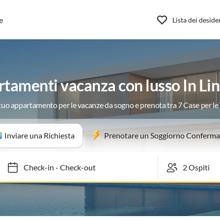
e
Lista dei deside
tamenti vacanza con lusso In Lin
 tuo appartamento per le vacanze da sogno e prenota tra 7 Case per l
Inviare una Richiesta
Prenotare un Soggiorno Conferma
Check-in
-
Check-out