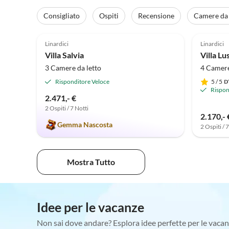
Consigliato
Ospiti
Recensione
Camere da 
5.0
(1)
Linardici
Linardici
Villa Salvia
3 Camere da letto
4 Camere
Risponditore Veloce
5
/ 5
Rispon
2.471,- €
2 Ospiti / 7 Notti
2.170,- 
Gemma Nascosta
2 Ospiti / 
Mostra Tutto
Idee per le vacanze
Non sai dove andare? Esplora idee perfette per le vacan