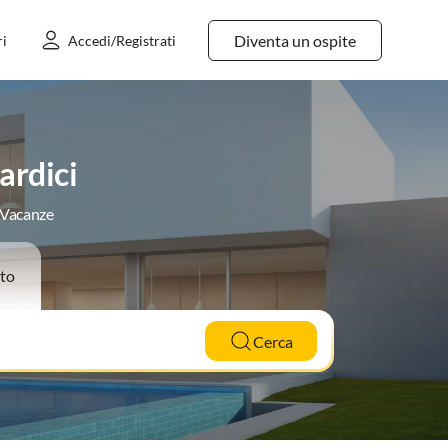
Diventa un ospite
ri
Accedi/Registrati
ardici
e Vacanze
to
Cerca