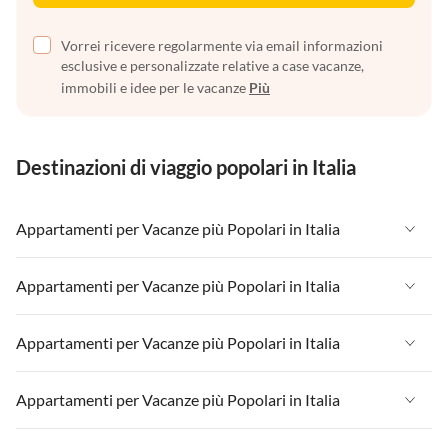
Vorrei ricevere regolarmente via email informazioni
esclusive e personalizzate relative a case vacanze,
immobili e idee per le vacanze
Più
Destinazioni di viaggio popolari in Italia
Appartamenti per Vacanze più Popolari in Italia
Appartamenti per Vacanze in Italia
Appartamenti per Vacanze più Popolari in Italia
Appartamenti per Vacanze in Liguria
Appartamenti per Vacanze in Italia
Appartamenti per Vacanze più Popolari in Italia
Appartamenti per Vacanze in Lombardia
Appartamenti per Vacanze in Liguria
Appartamenti per Vacanze in Sicilia
Appartamenti per Vacanze in Italia
Appartamenti per Vacanze più Popolari in Italia
Appartamenti per Vacanze in Lombardia
Appartamenti per Vacanze in Lago di Garda
Appartamenti per Vacanze in Liguria
Appartamenti per Vacanze in Sicilia