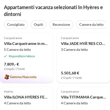
Appartamenti vacanza selezionati In Hyères e
dintorni
Consigliato
Ospiti
Recensione
Camere da letto
4.9
(2)
Carqueiranne
Carqueiranne
Villa Carqueiranne in montagna
Villa JADE HYÃˆRES COSTEBELLE
5 Camere da letto
3 Camere da letto
Risponditore Veloce
7.809,- €
2 Ospiti / 7 Notti
5.501,68 €
Gemma Nascosta
2 Ospiti / 7 Notti
Hyères
Carqueiranne
Villa ILONA HYERES FENOUILLET
Villa TITIMAMA Carqueiranne
4 Camere da letto
4 Camere da letto