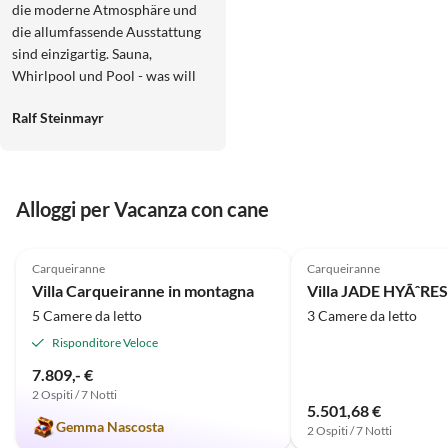
die moderne Atmosphäre und
die allumfassende Ausstattung
sind einzigartig. Sauna,
Whirlpool und Pool - was will
man mehr. Und das Beste: wir
Ralf Steinmayr
dürfen unsere Hunde
mitbringen, die eine mindestens
genauso schöne Zeit haben wie
wir. Das ist alles andere als
Alloggi per Vacanza con cane
selbstverständlich, war für uns
aber der ausschlaggebende
4.9
(2)
Punkt, immer und immer wieder
Carqueiranne
Carqueiranne
in die Häuser von Familie
Villa Carqueiranne in montagna
Villa JADE HYÃˆRE
Pichler zu reisen.
5 Camere da letto
3 Camere da letto
Risponditore Veloce
7.809,- €
2 Ospiti / 7 Notti
5.501,68 €
Gemma Nascosta
2 Ospiti / 7 Notti