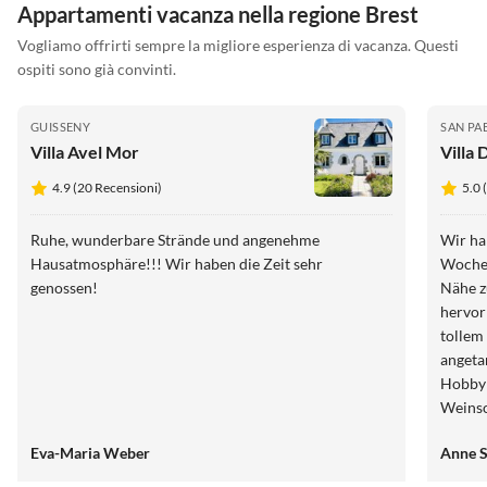
Appartamenti vacanza nella regione Brest
Vogliamo offrirti sempre la migliore esperienza di vacanza. Questi
ospiti sono già convinti.
GUISSENY
SAN PA
Villa Avel Mor
Villa
4.9 (20 Recensioni)
5.0 
Ruhe, wunderbare Strände und angenehme
Wir ha
Hausatmosphäre!!! Wir haben die Zeit sehr
Wochen in
genossen!
Nähe z
hervor
tollem
angetan
Hobbyk
Weinso
mein E
Eva-Maria Weber
Anne S