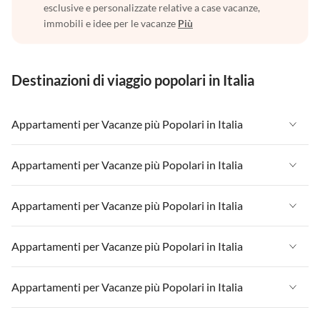
esclusive e personalizzate relative a case vacanze,
immobili e idee per le vacanze
Più
Destinazioni di viaggio popolari in Italia
Appartamenti per Vacanze più Popolari in Italia
Appartamenti per Vacanze in Italia
Appartamenti per Vacanze più Popolari in Italia
Appartamenti per Vacanze in Liguria
Appartamenti per Vacanze in Italia
Appartamenti per Vacanze più Popolari in Italia
Appartamenti per Vacanze in Lombardia
Appartamenti per Vacanze in Liguria
Appartamenti per Vacanze in Sicilia
Appartamenti per Vacanze in Italia
Appartamenti per Vacanze più Popolari in Italia
Appartamenti per Vacanze in Lombardia
Appartamenti per Vacanze in Lago di Garda
Appartamenti per Vacanze in Liguria
Appartamenti per Vacanze in Sicilia
Appartamenti per Vacanze in Italia
Appartamenti per Vacanze più Popolari in Italia
Appartamenti per Vacanze in Lago di Como
Appartamenti per Vacanze in Lombardia
Appartamenti per Vacanze in Lago di Garda
Appartamenti per Vacanze in Liguria