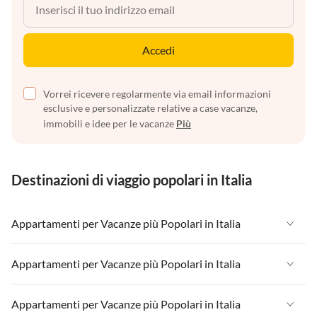
Accedi
Vorrei ricevere regolarmente via email informazioni
esclusive e personalizzate relative a case vacanze,
immobili e idee per le vacanze
Più
Destinazioni di viaggio popolari in Italia
Appartamenti per Vacanze più Popolari in Italia
Appartamenti per Vacanze in Italia
Appartamenti per Vacanze più Popolari in Italia
Appartamenti per Vacanze in Liguria
Appartamenti per Vacanze in Italia
Appartamenti per Vacanze più Popolari in Italia
Appartamenti per Vacanze in Lombardia