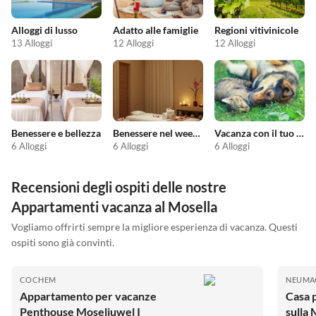
Alloggi di lusso
Adatto alle famiglie
Regioni vitivinicole
13 Alloggi
12 Alloggi
12 Alloggi
Benessere e bellezza
Benessere nel weekend
Vacanza con il tuo animale domestico
6 Alloggi
6 Alloggi
6 Alloggi
Recensioni degli ospiti delle nostre
Appartamenti vacanza al Mosella
Vogliamo offrirti sempre la migliore esperienza di vacanza. Questi
ospiti sono già convinti.
COCHEM
NEUMA
Appartamento per vacanze
Casa 
Penthouse Moseljuwel I
sulla