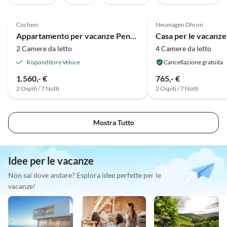
Annuncio in
5.0
(9)
Alto
5.0
(3)
Cochem
Neumagen Dhron
Lusso
Appartamento per vacanze Penthouse Moseljuwel I
2 Camere da letto
4 Camere da letto
Risponditore Veloce
Cancellazione gratuita
1.560,- €
765,- €
2 Ospiti / 7 Notti
2 Ospiti / 7 Notti
Mostra Tutto
Idee per le vacanze
Non sai dove andare? Esplora idee perfette per le
vacanze!