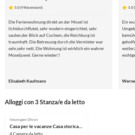
5.0 (9 Recensioni)
5.0 
Die Ferienwohnung direkt an der Mosel ist
Ein wu
lichtdurchflutet, sehr modern eingerichtet, sehr
Umgebu
sauber,der Blick auf Cochem, die Reichburg ist
bemüht
traumhaft. Die Betreuung durch die Vermieter war
geholf
sehr,sehr nett. Die Wohnung ist wirklich ein wahrer
weiter
Moseljuwel. Gerne wieder!!
wohlge
Elisabeth Kaufmann
Werne
Alloggi con 3 Stanza/e da letto
Annuncio in
5.0
(3)
Alto
Neumagen Dhron
Casa per le vacanze Casa storica sulla Mosella a Neumagen-Dhron
4 Camere da letto