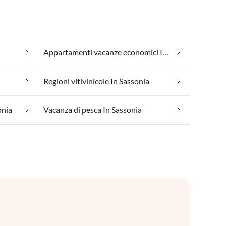
Appartamenti vacanze economici In Sassonia
Regioni vitivinicole In Sassonia
onia
Vacanza di pesca In Sassonia