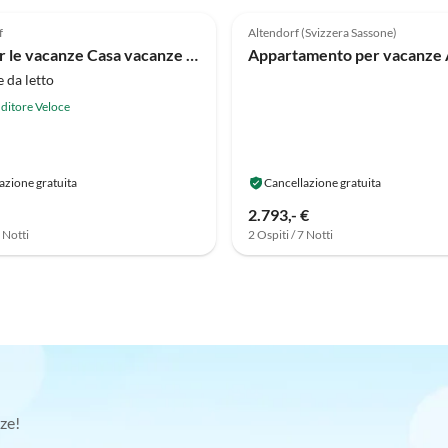
(6)
f
Altendorf (Svizzera Sassone)
Casa per le vacanze Casa vacanze Bimmelbahn traccia 2
 da letto
ditore Veloce
azione gratuita
Cancellazione gratuita
2.793,- €
7 Notti
2 Ospiti / 7 Notti
ze!