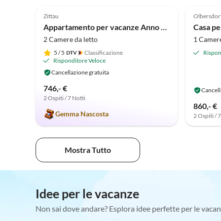
5.0
(12)
5.0
Zittau
Olbersdor
Appartamento per vacanze Anno 1898
2 Camere da letto
1 Camere
5
/ 5
Classificazione
Rispon
Risponditore Veloce
Cancellazione gratuita
746,- €
Cancell
2 Ospiti / 7 Notti
860,- €
Gemma Nascosta
2 Ospiti / 
Mostra Tutto
Idee per le vacanze
Non sai dove andare? Esplora idee perfette per le vacan