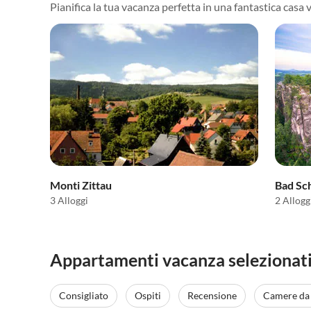
Pianifica la tua vacanza perfetta in una fantastica casa 
Monti Zittau
Bad Sc
3 Alloggi
2 Allogg
Appartamenti vacanza selezionati
Consigliato
Ospiti
Recensione
Camere da 
Annuncio in
Alto