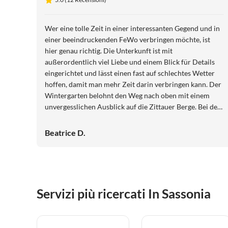
Wer eine tolle Zeit in einer interessanten Gegend und in
einer beeindruckenden FeWo verbringen möchte, ist
hier genau richtig. Die Unterkunft ist mit
außerordentlich viel Liebe und einem Blick für Details
eingerichtet und lässt einen fast auf schlechtes Wetter
hoffen, damit man mehr Zeit darin verbringen kann. Der
Wintergarten belohnt den Weg nach oben mit einem
unvergesslichen Ausblick auf die Zittauer Berge. Bei der
Ausstattung bleibt kein Wunsch offen und wenn man
doch etwas braucht, sind die Vermieter nur eine Etage
Beatrice D.
tiefer zu erreichen und helfen mit Freude und immer
einem Lächeln gern aus. Der Kontakt zu unseren
Gastgebern war hervorragend und von sehr viel
persönlicher Wärme geprägt. Das Zentrum ist zu Fuß
schnell erreicht und lädt mit einer sehr schönen Altstadt
Servizi più ricercati In Sassonia
zum Bummeln ein. Wir kommen gern wieder!