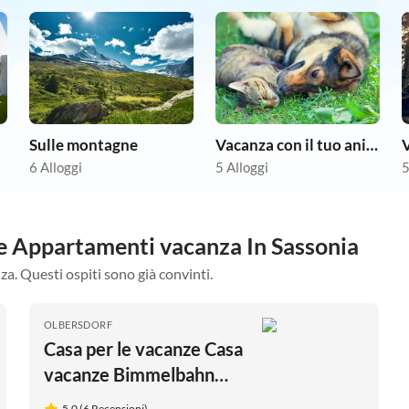
Sulle montagne
Vacanza con il tuo animale domestico
V
6 Alloggi
5 Alloggi
5
tre Appartamenti vacanza In Sassonia
za. Questi ospiti sono già convinti.
OLBERSDORF
Casa per le vacanze Casa
vacanze Bimmelbahn
traccia 2
5.0 (6 Recensioni)