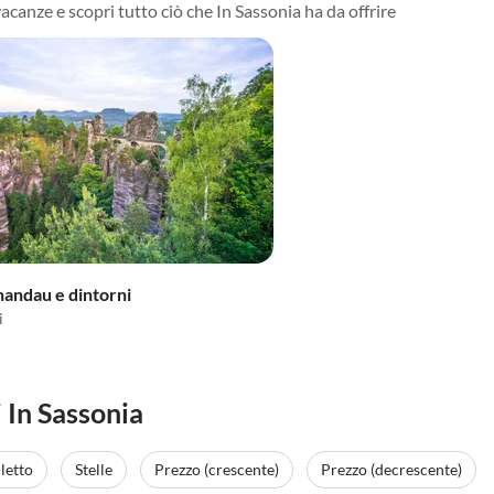
vacanze e scopri tutto ciò che In Sassonia ha da offrire
handau e dintorni
i
 In Sassonia
letto
Stelle
Prezzo (crescente)
Prezzo (decrescente)
Annuncio in
Alto