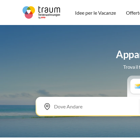
Idee per le Vacanze
Offert
Appar
Trova il