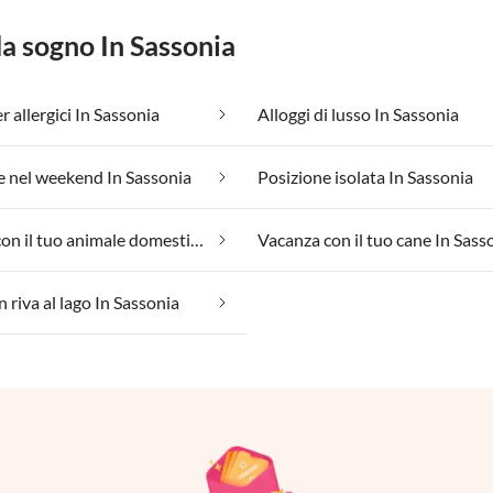
da sogno In Sassonia
 allergici In Sassonia
Alloggi di lusso In Sassonia
 nel weekend In Sassonia
Posizione isolata In Sassonia
Vacanza con il tuo animale domestico In Sassonia
Vacanza con il tuo cane In Sass
 riva al lago In Sassonia