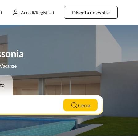
Diventa un ospite
ri
Accedi/Registrati
ssonia
e Vacanze
to
Cerca