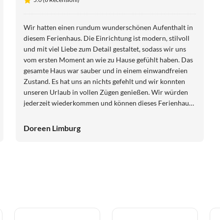
Wir hatten einen rundum wunderschönen Aufenthalt in
diesem Ferienhaus. Die Einrichtung ist modern, stilvoll
und mit viel Liebe zum Detail gestaltet, sodass wir uns
vom ersten Moment an wie zu Hause gefühlt haben. Das
gesamte Haus war sauber und in einem einwandfreien
Zustand. Es hat uns an nichts gefehlt und wir konnten
unseren Urlaub in vollen Zügen genießen. Wir würden
jederzeit wiederkommen und können dieses Ferienhaus
uneingeschränkt weiterempfehlen. Vielen Dank für den
tollen Aufenthalt!
Doreen Limburg