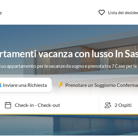
e
Lista dei deside
tamenti vacanza con lusso In Sa
 tuo appartamento per le vacanze da sogno e prenota tra 7 Case per l
Inviare una Richiesta
Prenotare un Soggiorno Conferma
Check-in
-
Check-out