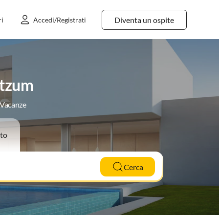
Diventa un ospite
ri
Accedi/Registrati
itzum
e Vacanze
to
Cerca