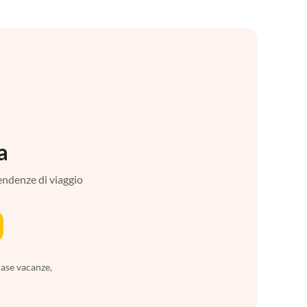
a
tendenze di viaggio
case vacanze,