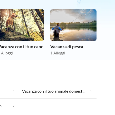
acanza con il tuo cane
Vacanza di pesca
 Alloggi
1 Alloggi
Vacanza con il tuo animale domestico In Ditzum
m