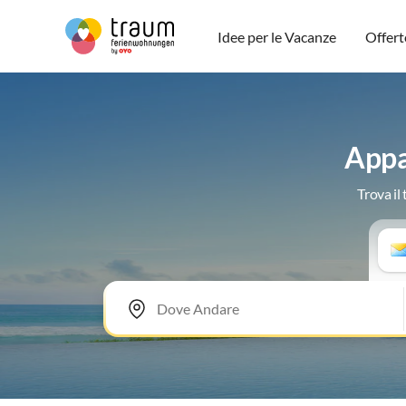
Idee per le Vacanze
Offert
Appa
Trova il