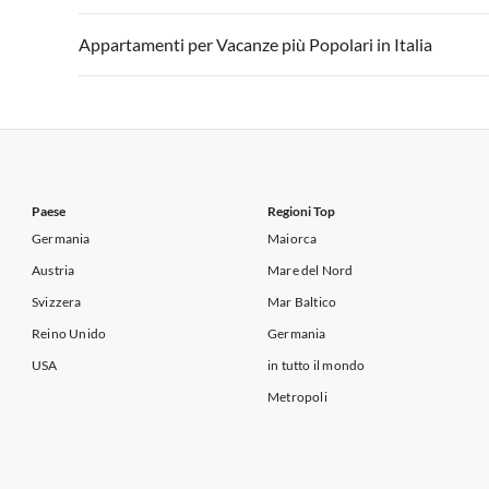
Appartamenti per Vacanze in Lago di Garda
Appartament
Appartamenti per Vacanze in Italia
Appartamenti
Appartamenti per Vacanze più Popolari in Italia
Appartamenti per Vacanze in Lago di Garda
Appartament
Appartamenti per Vacanze in Italia
Appartamenti
Appartamenti per Vacanze in Lago di Garda
Appartament
Paese
Regioni Top
Germania
Maiorca
Austria
Mare del Nord
Svizzera
Mar Baltico
Reino Unido
Germania
USA
in tutto il mondo
Metropoli