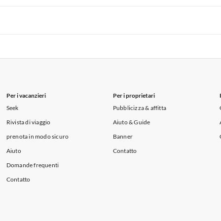
i per Vacanze in Lago di Como
 per Vacanze in Liguria
Appartamenti per Vacanze in Lombardia
i per Vacanze in Lago di Como
 per Vacanze in Liguria
Appartamenti per Vacanze in Lombardia
i per Vacanze in Lago di Como
Per i vacanzieri
Per i proprietari
Seek
Pubblicizza & affitta
Rivista di viaggio
Aiuto & Guide
prenota in modo sicuro
Banner
Aiuto
Contatto
Domande frequenti
Contatto