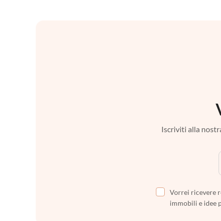
Iscriviti alla nos
Vorrei ricevere r
immobili e idee 