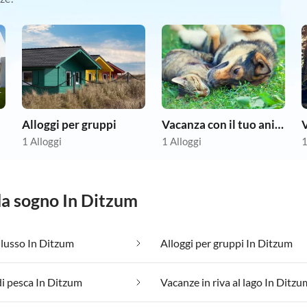
Alloggi per gruppi
Vacanza con il tuo animale domestico
V
1 Alloggi
1 Alloggi
1
 da sogno In Ditzum
i lusso In Ditzum
Alloggi per gruppi In Ditzum
i pesca In Ditzum
Vacanze in riva al lago In Ditzu