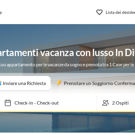
e
Lista dei deside
rtamenti vacanza con lusso In D
 tuo appartamento per le vacanze da sogno e prenota tra 1 Case per l
Inviare una Richiesta
Prenotare un Soggiorno Conferma
Check-in
-
Check-out