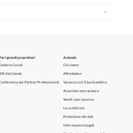
Appartamenti per Vacanze in Sicilia
Appartamenti per Vacanze in Sicilia
Per i grandi proprietari
Aziende
Gestore Canali
Chi siamo
API del cliente
Affrettatevi
Conferenza dei Partner Professionisti
Vacanza con il tuo bambino
Acquista case vacanza
Vendi case vacanza
Le condizioni
Protezione dei dati
Informazioni Legali