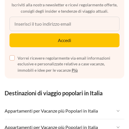
Iscriviti alla nostra newsletter e ricevi regolarmente offerte,
consigli degli insider e tendenze di viaggio attuali.
Accedi
Vorrei ricevere regolarmente via email informazioni
esclusive e personalizzate relative a case vacanze,
immobili e idee per le vacanze
Più
Destinazioni di viaggio popolari in Italia
Appartamenti per Vacanze più Popolari in Italia
Appartamenti per Vacanze in Italia
Appartamenti per Vacanze più Popolari in Italia