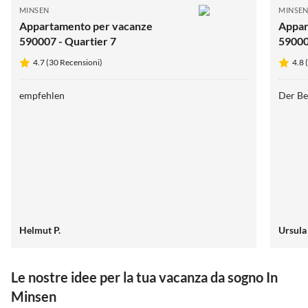
MINSEN
MINSE
Appartamento per vacanze
Appar
590007 - Quartier 7
59000
vacan
4.7 (30 Recensioni)
4.8 
empfehlen
Der Be
Helmut P.
Ursula
Le nostre idee per la tua vacanza da sogno In
Minsen