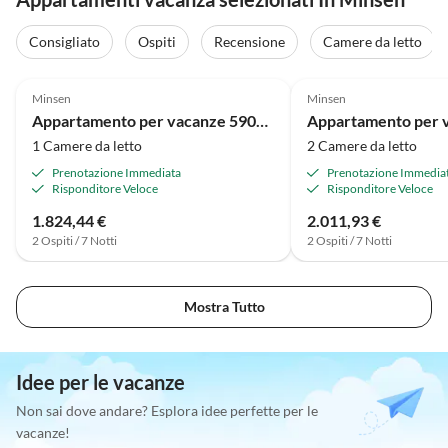
Consigliato
Ospiti
Recensione
Camere da letto
4.7
(30)
4.8
(27)
Minsen
Minsen
Appartamento per vacanze 590007 - Quartier 7
1 Camere da letto
2 Camere da letto
Prenotazione Immediata
Prenotazione Immedia
Risponditore Veloce
Risponditore Veloce
1.824,44 €
2.011,93 €
2 Ospiti / 7 Notti
2 Ospiti / 7 Notti
Mostra Tutto
Idee per le vacanze
Non sai dove andare? Esplora idee perfette per le
vacanze!