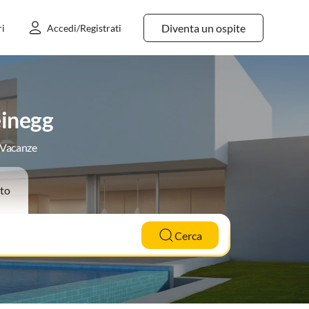
Diventa un ospite
ri
Accedi/Registrati
einegg
e Vacanze
to
Cerca