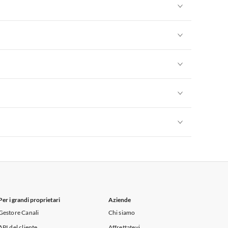
Appartamenti per Vacanze in Sicilia
Appartamenti per Vacanze in Sicilia
Appartamenti per Vacanze in Sicilia
Appartamenti per Vacanze in Sicilia
Appartamenti per Vacanze in Sicilia
Appartamenti per Vacanze in Sicilia
Per i grandi proprietari
Aziende
Gestore Canali
Chi siamo
API del cliente
Affrettatevi