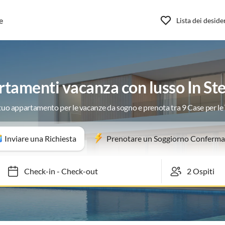
e
Lista dei deside
tamenti vacanza con lusso In St
 tuo appartamento per le vacanze da sogno e prenota tra 9 Case per l
Inviare una Richiesta
Prenotare un Soggiorno Conferma
Check-in
-
Check-out