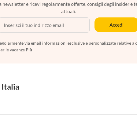
tra newsletter e ricevi regolarmente offerte, consigli degli insider e 
attuali.
Accedi
egolarmente via email informazioni esclusive e personalizzate relative a 
per le vacanze
Più
 Italia
 per Vacanze in Liguria
Appartamenti per Vacanze in Lombardia
i per Vacanze in Lago di Como