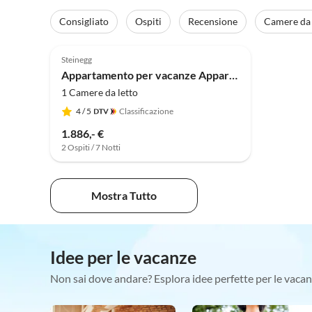
Consigliato
Ospiti
Recensione
Camere da 
Annuncio in
4.8
(2)
Alto
Steinegg
Appartamento per vacanze Appartamento vacanze Sonnenparadies
1 Camere da letto
4
/ 5
Classificazione
1.886,- €
2 Ospiti / 7 Notti
Mostra Tutto
Idee per le vacanze
Non sai dove andare? Esplora idee perfette per le vacan