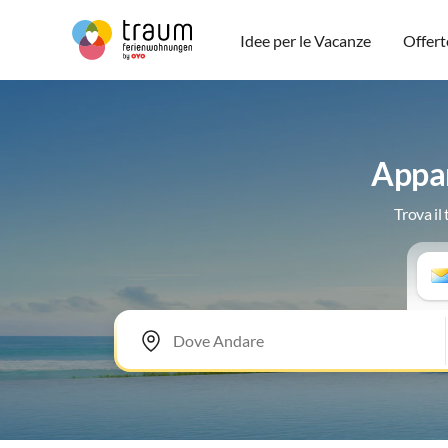
Idee per le Vacanze
Offert
Appar
Trova il