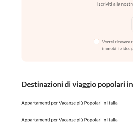
Iscriviti alla nos
Vorrei ricevere r
immobili e idee 
Destinazioni di viaggio popolari in
Appartamenti per Vacanze più Popolari in Italia
Appartamenti per Vacanze in Italia
Appartamenti
Appartamenti per Vacanze più Popolari in Italia
Appartamenti per Vacanze in Lago di Garda
Appartament