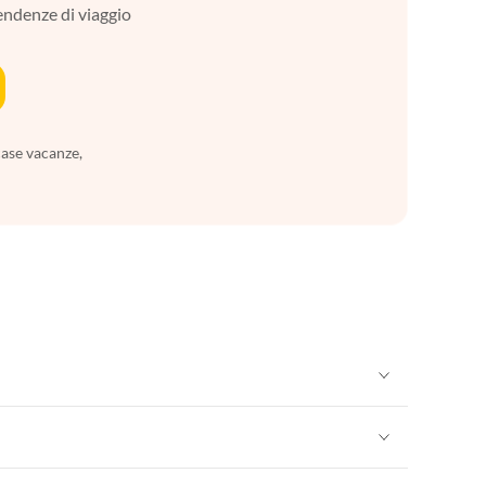
tendenze di viaggio
case vacanze,
Appartamenti per Vacanze in Sicilia