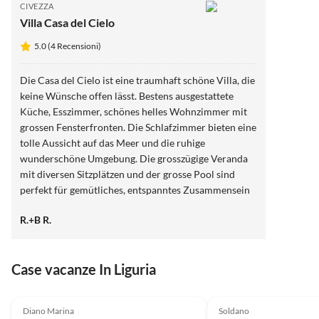
CIVEZZA
Villa Casa del Cielo
5.0 (4 Recensioni)
Die Casa del Cielo ist eine traumhaft schöne Villa, die
keine Wünsche offen lässt. Bestens ausgestattete
Küche, Esszimmer, schönes helles Wohnzimmer mit
grossen Fensterfronten. Die Schlafzimmer bieten eine
tolle Aussicht auf das Meer und die ruhige
wunderschöne Umgebung. Die grosszügige Veranda
mit diversen Sitzplätzen und der grosse Pool sind
perfekt für gemütliches, entspanntes Zusammensein
mit Freunden oder Familie. Unsere Bewertung ist klar
R.+B R.
5 Sterne. Besten Dank für die gute, freundliche
Kommunikation mit dem Gastgeber Vincenzo. Wir
genossen hier in Civezza einen perfekten Urlaub.
Case vacanze In Liguria
Annuncio in
5.0
(2)
Alto
Diano Marina
Soldano