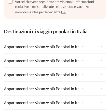
Vorrei ricevere regolarmente via email informazioni
esclusive e personalizzate relative a case vacanze,
immobili e idee per le vacanze
Più
Destinazioni di viaggio popolari in Italia
Appartamenti per Vacanze più Popolari in Italia
Appartamenti per Vacanze in Italia
Appartamenti per Vacanze più Popolari in Italia
Appartamenti per Vacanze in Liguria
Appartamenti per Vacanze in Italia
Appartamenti per Vacanze più Popolari in Italia
Appartamenti per Vacanze in Lombardia
Appartamenti per Vacanze in Liguria
Appartamenti per Vacanze in Sicilia
Appartamenti per Vacanze in Italia
Appartamenti per Vacanze più Popolari in Italia
Appartamenti per Vacanze in Lombardia
Appartamenti per Vacanze in Lago di Garda
Appartamenti per Vacanze in Liguria
Appartamenti per Vacanze in Sicilia
Appartamenti per Vacanze in Italia
Appartamenti per Vacanze più Popolari in Italia
Appartamenti per Vacanze in Lago di Como
Appartamenti per Vacanze in Lombardia
Appartamenti per Vacanze in Lago di Garda