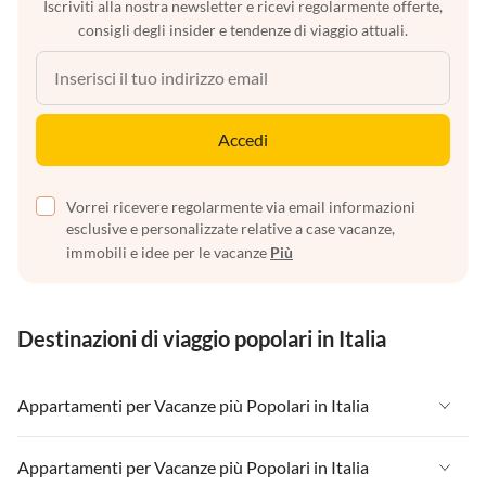
Iscriviti alla nostra newsletter e ricevi regolarmente offerte,
consigli degli insider e tendenze di viaggio attuali.
Accedi
Vorrei ricevere regolarmente via email informazioni
esclusive e personalizzate relative a case vacanze,
immobili e idee per le vacanze
Più
Destinazioni di viaggio popolari in Italia
Appartamenti per Vacanze più Popolari in Italia
Appartamenti per Vacanze in Italia
Appartamenti per Vacanze più Popolari in Italia